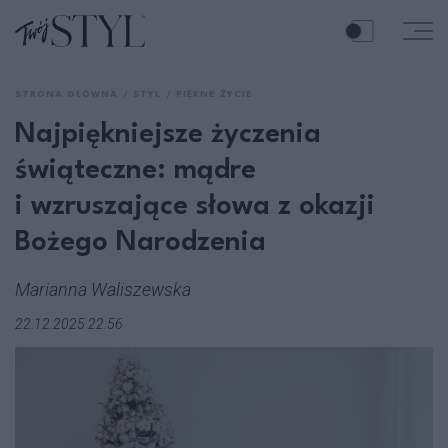
STRONA GŁÓWNA
STYL
PIĘKNE ŻYCIE
Najpiękniejsze życzenia
świąteczne: mądre
i wzruszające słowa z okazji
Bożego Narodzenia
Marianna Waliszewska
22.12.2025 22:56