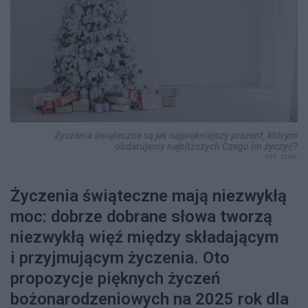
Życzenia świąteczne są jak najpiękniejszy prezent, którym
obdarujemy najbliższych Czego im życzyć?
FOT. 123RF
Życzenia świąteczne mają niezwykłą
moc: dobrze dobrane słowa tworzą
niezwykłą więź między składającym
i przyjmującym życzenia. Oto
propozycje pięknych życzeń
bożonarodzeniowych na 2025 rok dla