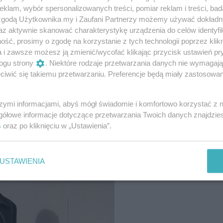
klam, wybór spersonalizowanych treści, pomiar reklam i treści, bad
 zgodą Użytkownika my i Zaufani Partnerzy możemy używać dokład
az aktywnie skanować charakterystykę urządzenia do celów identyfi
ść, prosimy o zgodę na korzystanie z tych technologii poprzez klikn
a i zawsze możesz ją zmienić/wycofać klikając przycisk ustawień pr
ogu strony
. Niektóre rodzaje przetwarzania danych nie wymagaj
iwić się takiemu przetwarzaniu. Preferencje będą miały zastosowanie
szymi informacjami, abyś mógł świadomie i komfortowo korzystać z
gółowe informacje dotyczące przetwarzania Twoich danych znajdzi
s
oraz po kliknięciu w „Ustawienia”.
USTAWIENIA