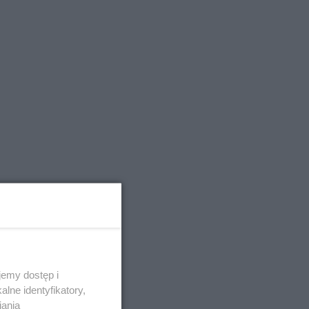
emy dostęp i
lne identyfikatory,
iania