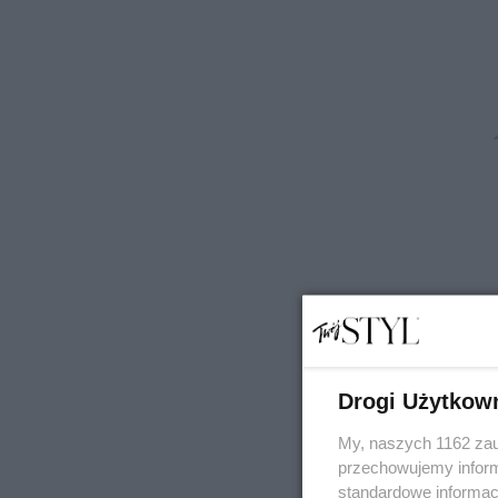
Drogi Użytkow
My, naszych 1162 zau
przechowujemy informa
standardowe informac