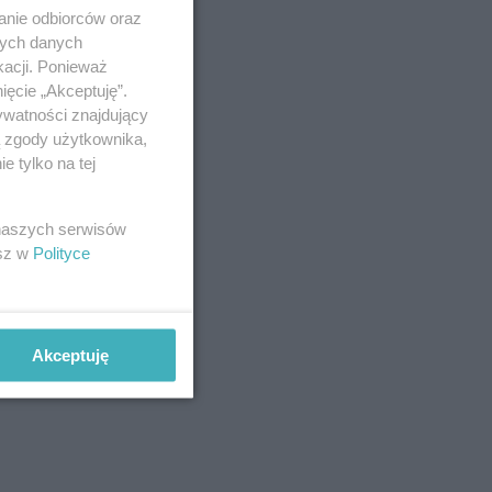
anie odbiorców oraz
nych danych
kacji. Ponieważ
ięcie „Akceptuję”.
ywatności znajdujący
ą zgody użytkownika,
 tylko na tej
 naszych serwisów
esz w
Polityce
Akceptuję