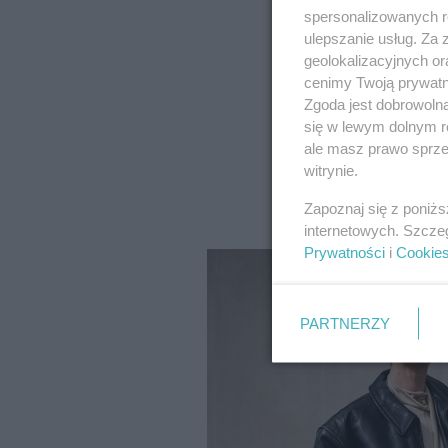
spersonalizowanych re
ulepszanie usług. Za
geolokalizacyjnych or
cenimy Twoją prywatno
Zgoda jest dobrowoln
się w lewym dolnym r
ale masz prawo sprzec
witrynie.
Zapoznaj się z poniż
internetowych. Szcze
Prywatności
i
Cookie
PARTNERZY