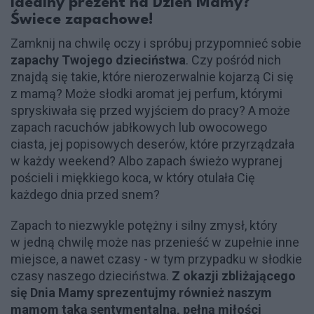
Idealny prezent na Dzień Mamy?
Świece zapachowe!
Zamknij na chwilę oczy i spróbuj przypomnieć sobie
zapachy Twojego dzieciństwa
. Czy pośród nich
znajdą się takie, które nierozerwalnie kojarzą Ci się
z mamą? Może słodki aromat jej perfum, którymi
spryskiwała się przed wyjściem do pracy? A może
zapach racuchów jabłkowych lub owocowego
ciasta, jej popisowych deserów, które przyrządzała
w każdy weekend? Albo zapach świeżo wypranej
pościeli i miękkiego koca, w który otulała Cię
każdego dnia przed snem?
Zapach to niezwykle potężny i silny zmysł, który
w jedną chwilę może nas przenieść w zupełnie inne
miejsce, a nawet czasy - w tym przypadku w słodkie
czasy naszego dzieciństwa.
Z okazji zbliżającego
się Dnia Mamy sprezentujmy również naszym
mamom taką sentymentalną, pełną miłości