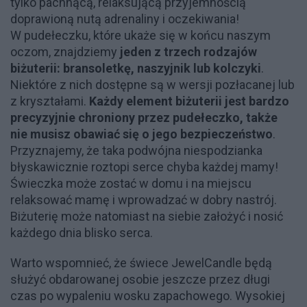
tylko pachnącą, relaksującą przyjemnością
doprawioną nutą adrenaliny i oczekiwania!
W pudełeczku, które ukaże się w końcu naszym
oczom, znajdziemy
jeden z trzech rodzajów
biżuterii: bransoletkę, naszyjnik lub kolczyki
.
Niektóre z nich dostępne są w wersji pozłacanej lub
z kryształami.
Każdy element biżuterii jest bardzo
precyzyjnie chroniony przez pudełeczko, także
nie musisz obawiać się o jego bezpieczeństwo
.
Przyznajemy, że taka podwójna niespodzianka
błyskawicznie roztopi serce chyba każdej mamy!
Świeczka może zostać w domu i na miejscu
relaksować mamę i wprowadzać w dobry nastrój.
Biżuterię może natomiast na siebie założyć i nosić
każdego dnia blisko serca.
Warto wspomnieć, że świece JewelCandle będą
służyć obdarowanej osobie jeszcze przez długi
czas po wypaleniu wosku zapachowego. Wysokiej