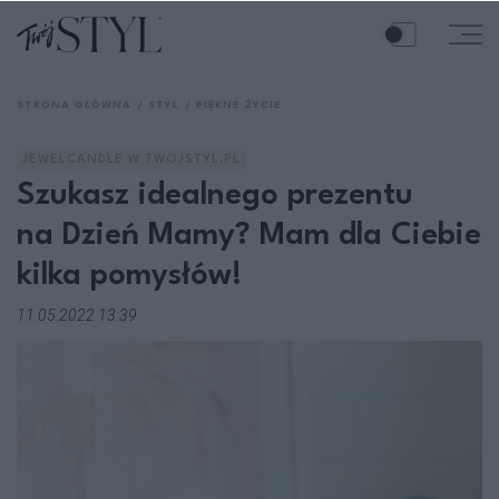
STRONA GŁÓWNA
STYL
PIĘKNE ŻYCIE
JEWELCANDLE W TWOJSTYL.PL
Szukasz idealnego prezentu
na Dzień Mamy? Mam dla Ciebie
kilka pomysłów!
11.05.2022 13:39