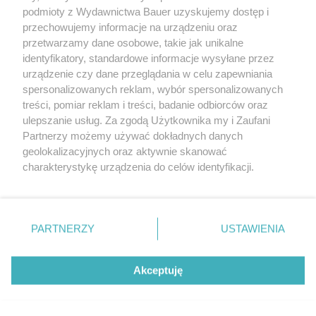
podmioty z Wydawnictwa Bauer uzyskujemy dostęp i
przechowujemy informacje na urządzeniu oraz
MARIANNA WALISZEWSKA
przetwarzamy dane osobowe, takie jak unikalne
PIĘKNE ŻYCIE
identyfikatory, standardowe informacje wysyłane przez
urządzenie czy dane przeglądania w celu zapewniania
spersonalizowanych reklam, wybór spersonalizowanych
treści, pomiar reklam i treści, badanie odbiorców oraz
ulepszanie usług. Za zgodą Użytkownika my i Zaufani
Partnerzy możemy używać dokładnych danych
geolokalizacyjnych oraz aktywnie skanować
charakterystykę urządzenia do celów identyfikacji.
Ponieważ cenimy Twoją prywatność, prosimy o zgodę na
korzystanie z tych technologii poprzez kliknięcie
KONTAKT
REKLAMA
REDAKCJA
„Akceptuję”. Zgoda jest dobrowolna i zawsze możesz ją
REGULAMIN SERWISU
POLITYKA PRYWATNOŚCI
zmienić/wycofać klikając przycisk ustawień prywatności
PARTNERZY
USTAWIENIA
MAPA SERWISU
znajdujący się w lewym dolnym rogu strony
. Niektóre
rodzaje przetwarzania danych nie wymagają zgody
Akceptuję
użytkownika, ale masz prawo sprzeciwić się takiemu
Trudno im zostawić za sobą przeszłość. Te
przetwarzaniu. Preferencje będą miały zastosowanie tylko
znaki zodiaku najczęściej wracają do
na tej witrynie.
byłych