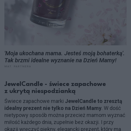
'Moja ukochana mama. Jesteś moją bohaterką'.
Tak brzmi idealne wyznanie na Dzień Mamy!
MAT. PARTNERA
JewelCandle - świece zapachowe
z ukrytą niespodzianką
Świece zapachowe marki
JewelCandle to zresztą
idealny prezent nie tylko na Dzień Mamy
. W dość
nietypowy sposób można przecież mamom wyznać
miłość każdego dnia, zupełnie bez okazji. I przy
okazji wręczyć piękny, elegancki prezent, który ma