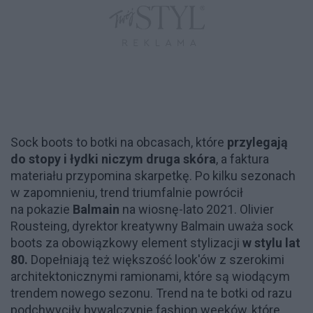
Sock boots to botki na obcasach, które
przylegają
do stopy i łydki niczym druga skóra
, a faktura
materiału przypomina skarpetkę. Po kilku sezonach
w zapomnieniu, trend triumfalnie powrócił
na pokazie
Balmain
na wiosnę-lato 2021. Olivier
Rousteing, dyrektor kreatywny Balmain uważa sock
boots za obowiązkowy element stylizacji
w stylu lat
80.
Dopełniają też większość look'ów z szerokimi
architektonicznymi ramionami, które są wiodącym
trendem nowego sezonu. Trend na te botki od razu
podchwyciły bywalczynie fashion weeków, które