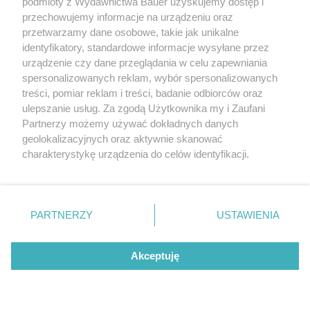
podmioty z Wydawnictwa Bauer uzyskujemy dostęp i
przechowujemy informacje na urządzeniu oraz
Modne buty na jesień-zimę 2024/25: kitten heels ze
przetwarzamy dane osobowe, takie jak unikalne
skarpetami, lakierowane oficerki i kozaki za kolano
identyfikatory, standardowe informacje wysyłane przez
urządzenie czy dane przeglądania w celu zapewniania
KATARZYNA DYŁŁO
spersonalizowanych reklam, wybór spersonalizowanych
TRENDY
treści, pomiar reklam i treści, badanie odbiorców oraz
ulepszanie usług. Za zgodą Użytkownika my i Zaufani
Partnerzy możemy używać dokładnych danych
geolokalizacyjnych oraz aktywnie skanować
charakterystykę urządzenia do celów identyfikacji.
Ponieważ cenimy Twoją prywatność, prosimy o zgodę na
korzystanie z tych technologii poprzez kliknięcie
„Akceptuję”. Zgoda jest dobrowolna i zawsze możesz ją
zmienić/wycofać klikając przycisk ustawień prywatności
PARTNERZY
USTAWIENIA
znajdujący się w lewym dolnym rogu strony
. Niektóre
KONTAKT
REKLAMA
REDAKCJA
rodzaje przetwarzania danych nie wymagają zgody
Akceptuję
REGULAMIN SERWISU
POLITYKA PRYWATNOŚCI
użytkownika, ale masz prawo sprzeciwić się takiemu
Ekscentryczna Kopenhaga znów wyznacza
przetwarzaniu. Preferencje będą miały zastosowanie tylko
MAPA SERWISU
kierunki w modzie. 4 trendy, które
na tej witrynie.
zdominowały fashion week