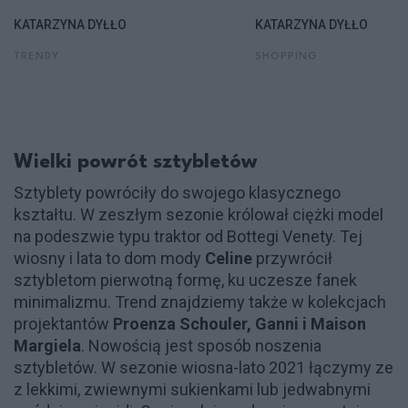
KATARZYNA DYŁŁO
KATARZYNA DYŁŁO
TRENDY
SHOPPING
Wielki powrót sztybletów
Sztyblety powróciły do swojego klasycznego
kształtu. W zeszłym sezonie królował ciężki model
na podeszwie typu traktor od Bottegi Venety. Tej
wiosny i lata to dom mody
Celine
przywrócił
sztybletom pierwotną formę, ku uczesze fanek
minimalizmu. Trend znajdziemy także w kolekcjach
projektantów
Proenza Schouler, Ganni i Maison
Margiela
. Nowością jest sposób noszenia
sztybletów. W sezonie wiosna-lato 2021 łączymy ze
z lekkimi, zwiewnymi sukienkami lub jedwabnymi