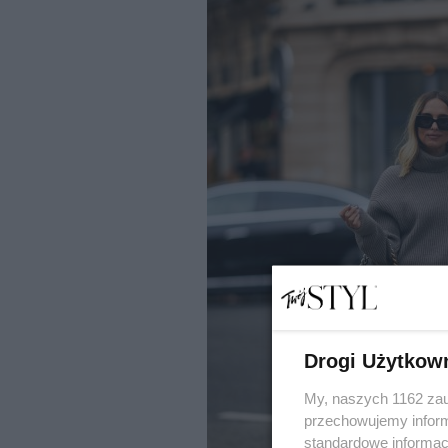
Drogi Użytkow
My, naszych 1162 zau
przechowujemy informa
standardowe informac