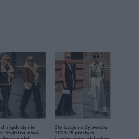
ch nigdy się nie
Stylizacje na Sylwestra
Jesienne
i! Stylistka mówi,
2023: 15 prostych
warto mi
wybrać model
i zachwycających looków
Zobacz 