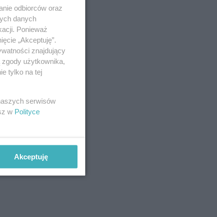
anie odbiorców oraz
nych danych
kacji. Ponieważ
ięcie „Akceptuję”.
ywatności znajdujący
ą zgody użytkownika,
 tylko na tej
 naszych serwisów
esz w
Polityce
Akceptuję