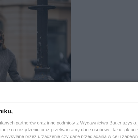
niku,
fanych partnerów oraz inne podmioty z Wydawnictwa Bauer uzyskuj
cje na urządzeniu oraz przetwarzamy dane osobowe, takie jak unika
je wysyłane przez urządzenie czy dane przeglądania w celu zapewn