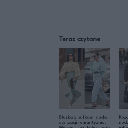
Teraz czytane
Bluzka z bufkami doda
Kożu
stylizacji romantyzmu.
nudz
Mówimy, jaki kolor i wzór
jak 