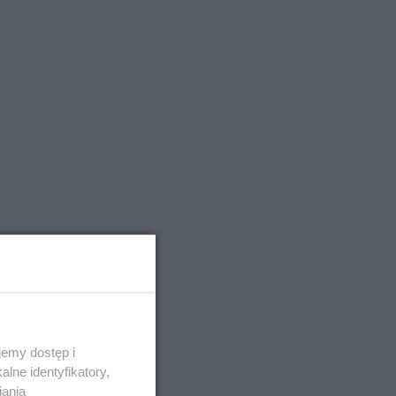
emy dostęp i
lne identyfikatory,
iania