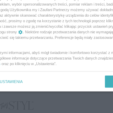
klam, wybór spersonalizowanych treści, pomiar reklam i treści, bad
 zgodą Użytkownika my i Zaufani Partnerzy możemy używać dokład
az aktywnie skanować charakterystykę urządzenia do celów identyfi
ść, prosimy o zgodę na korzystanie z tych technologii poprzez klikn
a i zawsze możesz ją zmienić/wycofać klikając przycisk ustawień pr
ogu strony
. Niektóre rodzaje przetwarzania danych nie wymagaj
iwić się takiemu przetwarzaniu. Preferencje będą miały zastosowanie
szymi informacjami, abyś mógł świadomie i komfortowo korzystać z
gółowe informacje dotyczące przetwarzania Twoich danych znajdzi
s
oraz po kliknięciu w „Ustawienia”.
USTAWIENIA