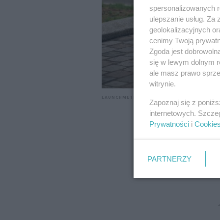
spersonalizowanych re
ulepszanie usług. Za
geolokalizacyjnych or
cenimy Twoją prywatno
Zgoda jest dobrowoln
się w lewym dolnym r
ale masz prawo sprzec
witrynie.
LAUNCHMETRICS/SPOTLIGHT
Zapoznaj się z poniż
internetowych. Szcze
Prywatności
i
Cookie
PARTNERZY