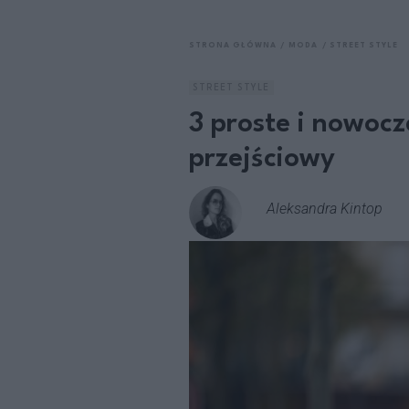
STRONA GŁÓWNA
MODA
STREET STYLE
STREET STYLE
3 proste i nowocz
przejściowy
Aleksandra Kintop