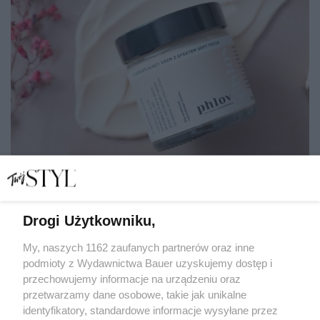
Drogi Użytkowniku,
Prezentownik świąteczny: dla miłośniczek naturalnej
pielęgnacji
My, naszych 1162 zaufanych partnerów oraz inne
podmioty z Wydawnictwa Bauer uzyskujemy dostęp i
przechowujemy informacje na urządzeniu oraz
MAGDALENA ZAMKUTOWICZ
przetwarzamy dane osobowe, takie jak unikalne
DLA NIEJ
identyfikatory, standardowe informacje wysyłane przez