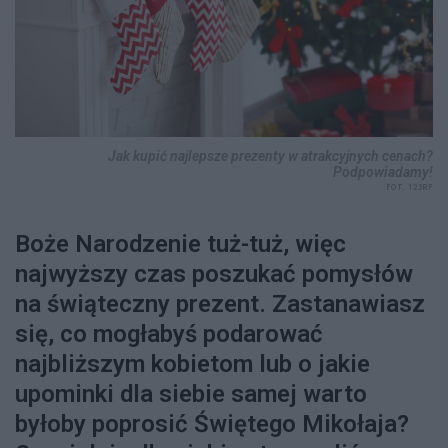
Jak kupić najlepsze prezenty w atrakcyjnych cenach?
Podpowiadamy!
FOT. 123RF
Boże Narodzenie tuż-tuż, więc
najwyższy czas poszukać pomysłów
na świąteczny prezent. Zastanawiasz
się, co mogłabyś podarować
najbliższym kobietom lub o jakie
upominki dla siebie samej warto
byłoby poprosić Świętego Mikołaja?