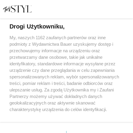
Drogi Użytkowniku,
Od satynowej slip dress po cekinową maxi. Złote sukienki
rządzą w tym sezonie ślubnym
My, naszych 1162 zaufanych partnerów oraz inne
podmioty z Wydawnictwa Bauer uzyskujemy dostęp i
przechowujemy informacje na urządzeniu oraz
KATARZYNA DYŁŁO
przetwarzamy dane osobowe, takie jak unikalne
TRENDY
identyfikatory, standardowe informacje wysyłane przez
urządzenie czy dane przeglądania w celu zapewniania
spersonalizowanych reklam, wybór spersonalizowanych
treści, pomiar reklam i treści, badanie odbiorców oraz
ulepszanie usług. Za zgodą Użytkownika my i Zaufani
Partnerzy możemy używać dokładnych danych
geolokalizacyjnych oraz aktywnie skanować
charakterystykę urządzenia do celów identyfikacji.
Ponieważ cenimy Twoją prywatność, prosimy o zgodę na
korzystanie z tych technologii poprzez kliknięcie
KONTAKT
REKLAMA
REDAKCJA
„Akceptuję”. Zgoda jest dobrowolna i zawsze możesz ją
REGULAMIN SERWISU
POLITYKA PRYWATNOŚCI