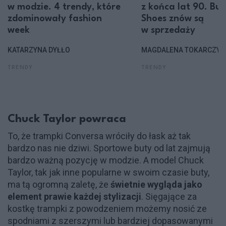
w modzie. 4 trendy, które
z końca lat 90. Bu
zdominowały fashion
Shoes znów są
week
w sprzedaży
KATARZYNA DYŁŁO
MAGDALENA TOKARCZYK
TRENDY
TRENDY
Chuck Taylor powraca
To, że trampki Conversa wróciły do łask aż tak
bardzo nas nie dziwi. Sportowe buty od lat zajmują
bardzo ważną pozycję w modzie. A model Chuck
Taylor, tak jak inne popularne w swoim czasie buty,
ma tą ogromną zaletę, że
świetnie wygląda jako
element prawie każdej stylizacji
. Sięgające za
kostkę trampki z powodzeniem możemy nosić ze
spodniami z szerszymi lub bardziej dopasowanymi