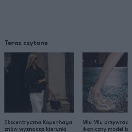
Teraz czytane
Ekscentryczna Kopenhaga
Miu Miu przywraca
znów wyznacza kierunki
ikoniczny model b