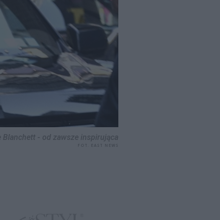
 Blanchett - od zawsze inspirująca
FOT. EAST NEWS