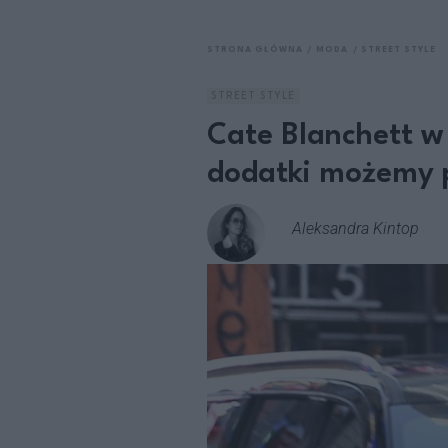
STRONA GŁÓWNA
MODA
STREET STYLE
STREET STYLE
Cate Blanchett w
dodatki możemy p
Aleksandra Kintop