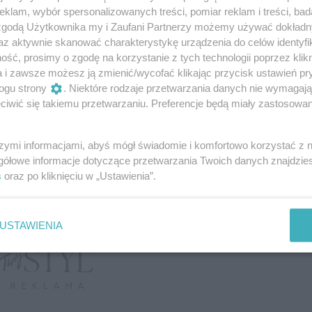
klam, wybór spersonalizowanych treści, pomiar reklam i treści, bad
 zgodą Użytkownika my i Zaufani Partnerzy możemy używać dokład
az aktywnie skanować charakterystykę urządzenia do celów identyfi
ść, prosimy o zgodę na korzystanie z tych technologii poprzez klikn
a i zawsze możesz ją zmienić/wycofać klikając przycisk ustawień pr
ogu strony
. Niektóre rodzaje przetwarzania danych nie wymagaj
estawie
iwić się takiemu przetwarzaniu. Preferencje będą miały zastosowanie
szymi informacjami, abyś mógł świadomie i komfortowo korzystać z
gółowe informacje dotyczące przetwarzania Twoich danych znajdzi
s
oraz po kliknięciu w „Ustawienia”.
USTAWIENIA