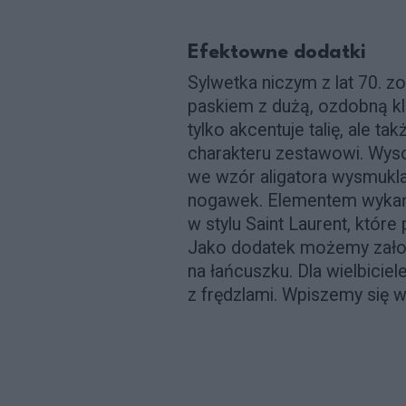
Efektowne dodatki
Sylwetka niczym z lat 70. 
paskiem z dużą, ozdobną kla
tylko akcentuje talię, ale t
charakteru zestawowi. Wysok
we wzór aligatora wysmuklaj
nogawek. Elementem wykańc
w stylu Saint Laurent, które
Jako dodatek możemy założ
na łańcuszku. Dla wielbici
z frędzlami. Wpiszemy się w