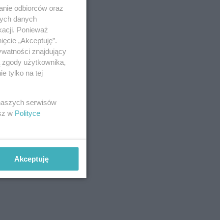
anie odbiorców oraz
nych danych
kacji. Ponieważ
ięcie „Akceptuję”.
ywatności znajdujący
ą zgody użytkownika,
 tylko na tej
 naszych serwisów
esz w
Polityce
Akceptuję