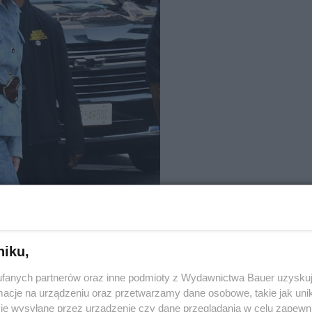
niku,
fanych partnerów oraz inne podmioty z Wydawnictwa Bauer uzyskuj
cje na urządzeniu oraz przetwarzamy dane osobowe, takie jak unika
je wysyłane przez urządzenie czy dane przeglądania w celu zapewn