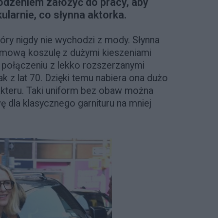
odzeniem założyć do pracy, aby
larnie, co słynna aktorka.
który nigdy nie wychodzi z mody. Słynna
imową koszulę z dużymi kieszeniami
W połączeniu z lekko rozszerzanymi
k z lat 70. Dzięki temu nabiera ona dużo
akteru. Taki uniform bez obaw można
ę dla klasycznego garnituru na mniej