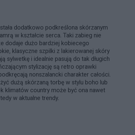
została dodatkowo podkreślona skórzanym
mrą w kształcie serca. Taki zabieg nie
akże dodaje dużo bardziej kobiecego
ie, klasyczne szpilki z lakierowanej skóry
ą sylwetkę i idealnie pasują do tak długich
zającym stylizację są retro oprawki
 podkręcają nonszalancki charakter całości.
yć dużą skórzaną torbę w stylu boho lub
elek klimatów country może być ona nawet
tedy w aktualne trendy.