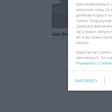
spersonalizowanych re
ulepszanie usług. Za
geolokalizacyjnych or
cenimy Twoją prywatno
Zgoda jest dobrowoln
się w lewym dolnym r
Cate Blanchett w dżinsowym z
ale masz prawo sprzec
EAST NEWS
witrynie.
Zapoznaj się z poniż
internetowych. Szcze
Prywatności
i
Cookie
PARTNERZY