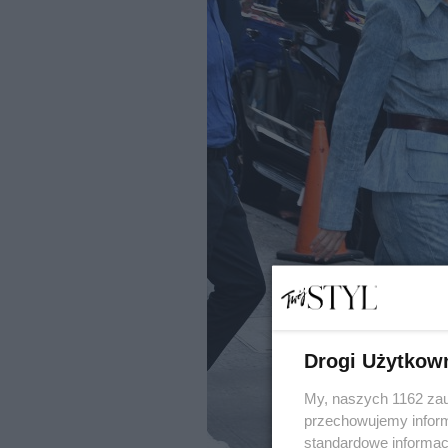
Drogi Użytkow
My, naszych 1162 zau
przechowujemy informa
standardowe informac