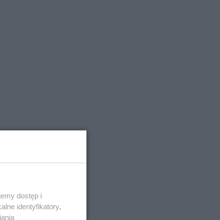
emy dostęp i
lne identyfikatory,
iania