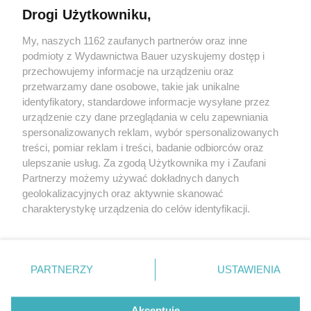
Drogi Użytkowniku,
Lipcowa pełnia Księżyca obudzi potrzebę zmian u tych
znaków zodiaku
My, naszych 1162 zaufanych partnerów oraz inne
podmioty z Wydawnictwa Bauer uzyskujemy dostęp i
przechowujemy informacje na urządzeniu oraz
ASTROLOŻKA LENA
przetwarzamy dane osobowe, takie jak unikalne
ZODIAK
identyfikatory, standardowe informacje wysyłane przez
urządzenie czy dane przeglądania w celu zapewniania
spersonalizowanych reklam, wybór spersonalizowanych
treści, pomiar reklam i treści, badanie odbiorców oraz
ulepszanie usług. Za zgodą Użytkownika my i Zaufani
Partnerzy możemy używać dokładnych danych
geolokalizacyjnych oraz aktywnie skanować
charakterystykę urządzenia do celów identyfikacji.
Ponieważ cenimy Twoją prywatność, prosimy o zgodę na
korzystanie z tych technologii poprzez kliknięcie
KONTAKT
REKLAMA
REDAKCJA
„Akceptuję”. Zgoda jest dobrowolna i zawsze możesz ją
REGULAMIN SERWISU
POLITYKA PRYWATNOŚCI
zmienić/wycofać klikając przycisk ustawień prywatności
PARTNERZY
USTAWIENIA
MAPA SERWISU
znajdujący się w lewym dolnym rogu strony
. Niektóre
rodzaje przetwarzania danych nie wymagają zgody
Akceptuję