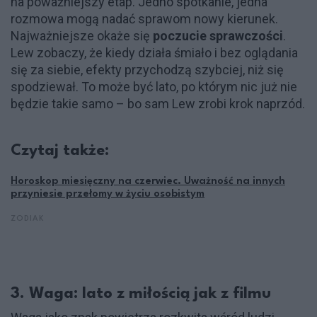
na poważniejszy etap. Jedno spotkanie, jedna
rozmowa mogą nadać sprawom nowy kierunek.
Najważniejsze okaże się
poczucie sprawczości
.
Lew zobaczy, że kiedy działa śmiało i bez oglądania
się za siebie, efekty przychodzą szybciej, niż się
spodziewał. To może być lato, po którym nic już nie
będzie takie samo – bo sam Lew zrobi krok naprzód.
Czytaj także:
Horoskop miesięczny na czerwiec. Uważność na innych
przyniesie przełomy w życiu osobistym
ZODIAK
3. Waga: lato z miłością jak z filmu