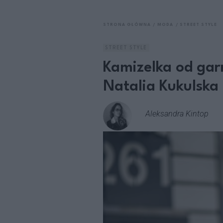
STRONA GŁÓWNA
MODA
STREET STYLE
STREET STYLE
Kamizelka od garn
Natalia Kukulska
Aleksandra Kintop