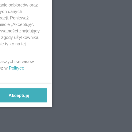
anie odbiorców oraz
nych danych
kacji. Ponieważ
ięcie „Akceptuję”.
ywatności znajdujący
ą zgody użytkownika,
 tylko na tej
 naszych serwisów
esz w
Polityce
Akceptuję