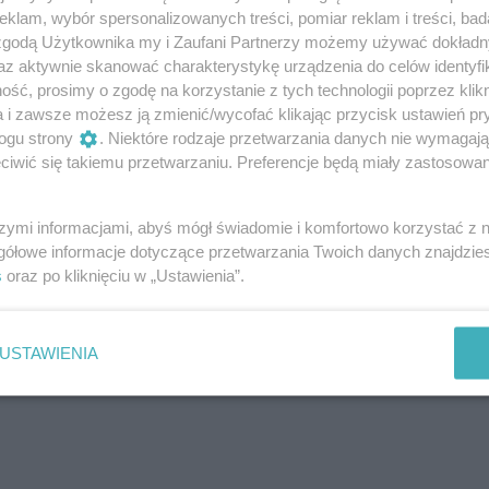
i rtęci za oknami szybują wzwyż, a my
klam, wybór spersonalizowanych treści, pomiar reklam i treści, bad
z klasą.
 zgodą Użytkownika my i Zaufani Partnerzy możemy używać dokład
az aktywnie skanować charakterystykę urządzenia do celów identyfi
ść, prosimy o zgodę na korzystanie z tych technologii poprzez klikn
a i zawsze możesz ją zmienić/wycofać klikając przycisk ustawień pr
ogu strony
. Niektóre rodzaje przetwarzania danych nie wymagaj
iwić się takiemu przetwarzaniu. Preferencje będą miały zastosowanie
szymi informacjami, abyś mógł świadomie i komfortowo korzystać z
gółowe informacje dotyczące przetwarzania Twoich danych znajdzi
s
oraz po kliknięciu w „Ustawienia”.
USTAWIENIA