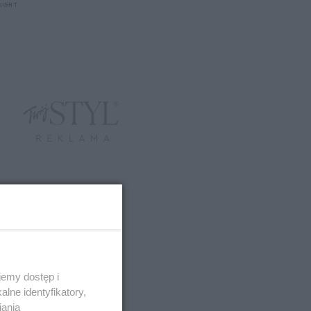
LIGHT
emy dostęp i
lne identyfikatory,
iania