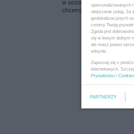
w sezonie letnim, gdy słupk
spersonalizowanych re
chcemy wyglądać stylowo i 
ulepszanie usług. Za
geolokalizacyjnych or
cenimy Twoją prywatno
Zgoda jest dobrowoln
się w lewym dolnym r
ale masz prawo sprzec
witrynie.
Zapoznaj się z poniż
internetowych. Szcze
Prywatności
i
Cookie
PARTNERZY