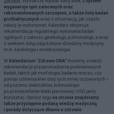
zdrowej
. Wystarczy wpisać swój wiek, a
system
wygeneruje spis zalecanych oraz
rekomendowanych szczepień, a także listę badań
profilaktycznych
wraz z informacją, jak często
należy je wykonywać. Kalendarz obejmuje
rekomendację regularnego wykonania badań
ogólnych z zakresu ginekologii, pulmonologii, a wraz
z wiekiem dołączają kolejne dziedziny medycyny
m.in. kardiologia i endokrynologia.
W
Kalendarium "Zdrowa ONA"
możemy znaleźć
rekomendacje przeprowadzenia podstawowych
badań, takich jak morfologia, badanie moczu, czy
pomiar ciśnienia krwi oraz tych mniej oczywistych –
od poziomu elektrolitów, kolonoskopii
po prześwietlenie klatki piersiowej i USG jamy
brzusznej. Oprócz tego
na stronie znajdziemy
także przystępnie podaną wiedzę medyczną
i porady dotyczące dbania o zdrowie
.