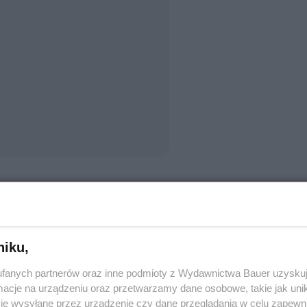
niku,
fanych partnerów oraz inne podmioty z Wydawnictwa Bauer uzyskuj
cje na urządzeniu oraz przetwarzamy dane osobowe, takie jak unika
je wysyłane przez urządzenie czy dane przeglądania w celu zapewn