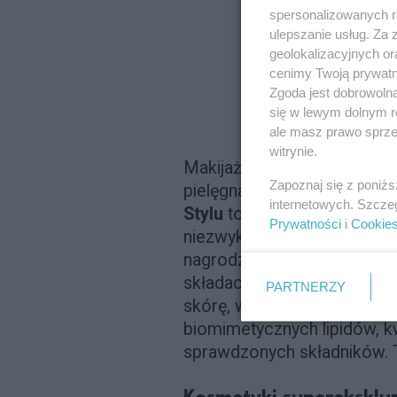
spersonalizowanych re
ulepszanie usług. Za
geolokalizacyjnych or
cenimy Twoją prywatno
Zgoda jest dobrowoln
się w lewym dolnym r
ale masz prawo sprzec
witrynie.
Makijaż i perfumy to poezja,
Zapoznaj się z poniż
pielęgnacja. Po raz kolejny
internetowych. Szcze
Stylu
to ona zebrała najwięc
Prywatności
i
Cookie
niezwykłego? Pozytywistyc
nagrodzonych kosmetyków t
składach. Nie obiecują cud
PARTNERZY
skórę, wspomagają jej mik
biomimetycznych lipidów, k
sprawdzonych składników. Tylko