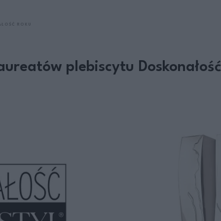
ŁOŚĆ ROKU
ureatów plebiscytu Doskonałoś