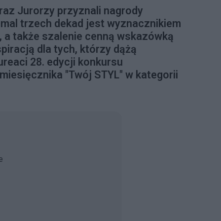
oraz Jurorzy przyznali nagrody
iemal trzech dekad jest wyznacznikiem
, a także szalenie cenną wskazówką
piracją dla tych, którzy dążą
reaci 28. edycji konkursu
iesięcznika "Twój STYL" w kategorii
e