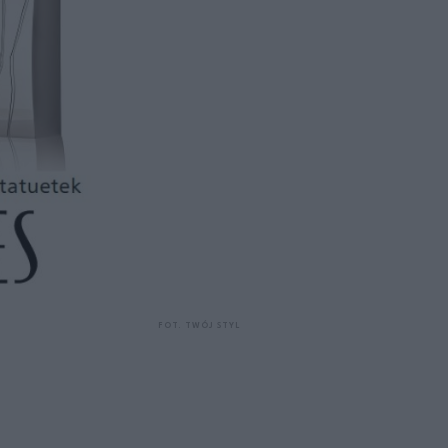
FOT. TWÓJ STYL