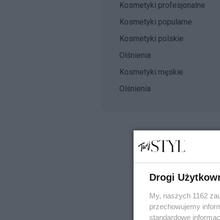
Kosmetyki profesjonalne
Kosmetyki popularne
Kosmetyki polskie
Olśnienia
Kosmetyki męskie
Olśnienia
Drogi Użytkow
My, naszych 1162 zau
przechowujemy informa
standardowe informac