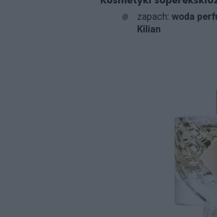
Kosmetyki superekskl
zapach:
woda perf
Kilian