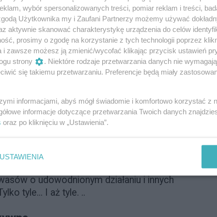
klam, wybór spersonalizowanych treści, pomiar reklam i treści, bad
 zgodą Użytkownika my i Zaufani Partnerzy możemy używać dokład
az aktywnie skanować charakterystykę urządzenia do celów identyfi
ść, prosimy o zgodę na korzystanie z tych technologii poprzez klikn
a i zawsze możesz ją zmienić/wycofać klikając przycisk ustawień pr
ogu strony
. Niektóre rodzaje przetwarzania danych nie wymagaj
iwić się takiemu przetwarzaniu. Preferencje będą miały zastosowanie
 bardzo ją lubimy. Ale prozą życia jest
szymi informacjami, abyś mógł świadomie i komfortowo korzystać z
 w konkursie
Doskonałość Roku Twojego
gółowe informacje dotyczące przetwarzania Twoich danych znajdzi
ej pochwał. Co w niej takiego
s
oraz po kliknięciu w „Ustawienia”.
zna praca u podstaw. Większość
o proste formuły o niewyszukanych
ów ani fajerwerków. Chronią i wzmacniają
USTAWIENIA
robiom, wykorzystują moc
wasów o udowodnionym działaniu i innych
 tyle... I aż tyle. ..