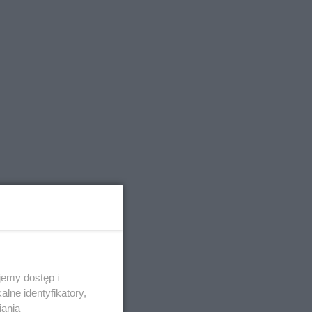
emy dostęp i
lne identyfikatory,
iania