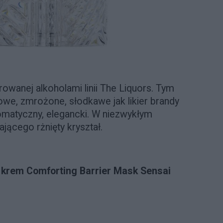
owanej alkoholami linii The Liquors. Tym
we, zmrożone, słodkawe jak likier brandy
romatyczny, elegancki. W niezwykłym
jącego rżnięty kryształ.
:
krem Comforting Barrier Mask Sensai