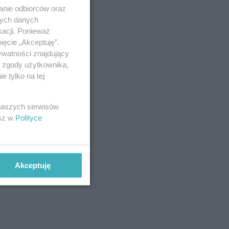
anie odbiorców oraz
nych danych
kacji. Ponieważ
ięcie „Akceptuję”.
ywatności znajdujący
ą zgody użytkownika,
 tylko na tej
 naszych serwisów
esz w
Polityce
Akceptuję