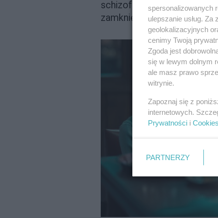
schizofrenii. Gdy w końcu p
spersonalizowanych re
zamknięte w swoim pokoju sp
ulepszanie usług. Za
geolokalizacyjnych or
cenimy Twoją prywatno
Zgoda jest dobrowoln
się w lewym dolnym r
ale masz prawo sprzec
witrynie.
Zapoznaj się z poniż
internetowych. Szcze
Prywatności
i
Cookie
PARTNERZY