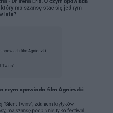
a - Dr Irena Eris. O czym opowiada
, który ma szansę stać się jednym
w lata?
ym opowiada film Agnieszki
nt Twins"
- o czym opowiada film Agnieszki
 "Silent Twins", zdaniem krytyków
sy, ma szansę podbić nie tylko festiwal