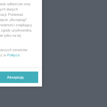
anie odbiorców oraz
nych danych
kacji. Ponieważ
ięcie „Akceptuję”.
ywatności znajdujący
ą zgody użytkownika,
 tylko na tej
 naszych serwisów
esz w
Polityce
Akceptuję