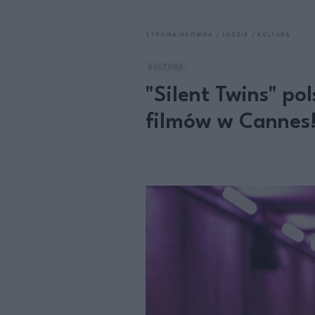
STRONA GŁÓWNA
LUDZIE
KULTURA
KULTURA
"Silent Twins" po
filmów w Cannes!