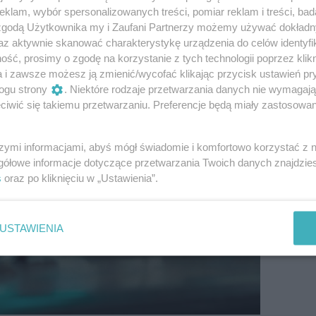
o okresie leczenia wróciły do domu,
klam, wybór spersonalizowanych treści, pomiar reklam i treści, bad
ędziły...dwa lata.
 zgodą Użytkownika my i Zaufani Partnerzy możemy używać dokład
az aktywnie skanować charakterystykę urządzenia do celów identyfi
ść, prosimy o zgodę na korzystanie z tych technologii poprzez klikn
a i zawsze możesz ją zmienić/wycofać klikając przycisk ustawień pr
ogu strony
. Niektóre rodzaje przetwarzania danych nie wymagaj
iwić się takiemu przetwarzaniu. Preferencje będą miały zastosowanie
szymi informacjami, abyś mógł świadomie i komfortowo korzystać z
gółowe informacje dotyczące przetwarzania Twoich danych znajdzi
s
oraz po kliknięciu w „Ustawienia”.
USTAWIENIA