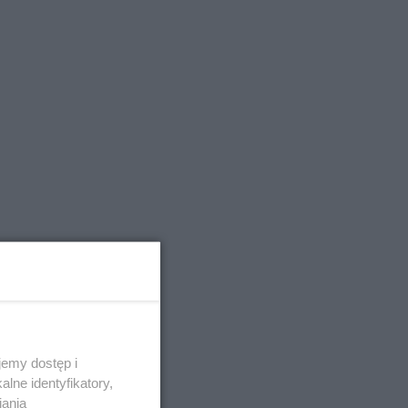
emy dostęp i
lne identyfikatory,
iania