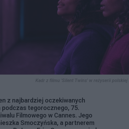
Kadr z filmu 'Silent Twins' w reżyserii polskie
eden z najbardziej oczekiwanych
 podczas tegorocznego, 75.
iwalu Filmowego w Cannes. Jego
gnieszka Smoczyńska, a partnerem