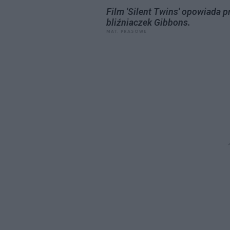
Film 'Silent Twins' opowiada p
bliźniaczek Gibbons.
MAT. PRASOWE