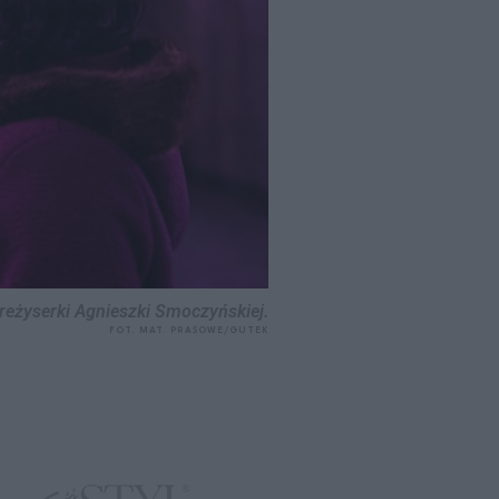
j reżyserki Agnieszki Smoczyńskiej.
FOT. MAT. PRASOWE/GUTEK