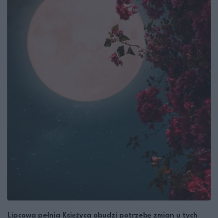
Lipcowa pełnia Księżyca obudzi potrzebę zmian u tych