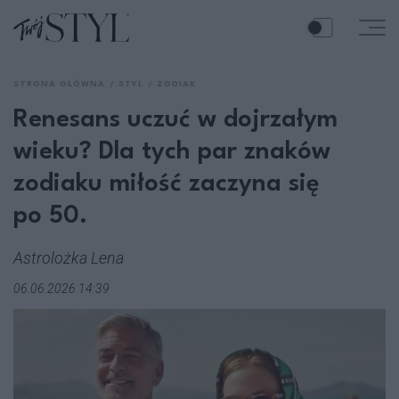
STRONA GŁÓWNA
STYL
ZODIAK
Renesans uczuć w dojrzałym
wieku? Dla tych par znaków
zodiaku miłość zaczyna się
po 50.
Astrolożka Lena
06.06.2026 14:39