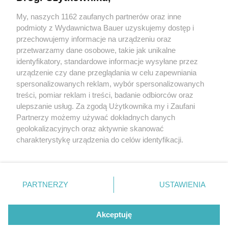
Związek z nimi to czysta namiętność. Te znaki zodiaku
potrafią budzić pożądanie
My, naszych 1162 zaufanych partnerów oraz inne
podmioty z Wydawnictwa Bauer uzyskujemy dostęp i
przechowujemy informacje na urządzeniu oraz
ASTROLOŻKA LENA
przetwarzamy dane osobowe, takie jak unikalne
ZODIAK
identyfikatory, standardowe informacje wysyłane przez
urządzenie czy dane przeglądania w celu zapewniania
spersonalizowanych reklam, wybór spersonalizowanych
treści, pomiar reklam i treści, badanie odbiorców oraz
ulepszanie usług. Za zgodą Użytkownika my i Zaufani
Partnerzy możemy używać dokładnych danych
geolokalizacyjnych oraz aktywnie skanować
charakterystykę urządzenia do celów identyfikacji.
Ponieważ cenimy Twoją prywatność, prosimy o zgodę na
korzystanie z tych technologii poprzez kliknięcie
KONTAKT
REKLAMA
REDAKCJA
„Akceptuję”. Zgoda jest dobrowolna i zawsze możesz ją
REGULAMIN SERWISU
POLITYKA PRYWATNOŚCI
zmienić/wycofać klikając przycisk ustawień prywatności
PARTNERZY
USTAWIENIA
MAPA SERWISU
znajdujący się w lewym dolnym rogu strony
. Niektóre
rodzaje przetwarzania danych nie wymagają zgody
Akceptuję
użytkownika, ale masz prawo sprzeciwić się takiemu