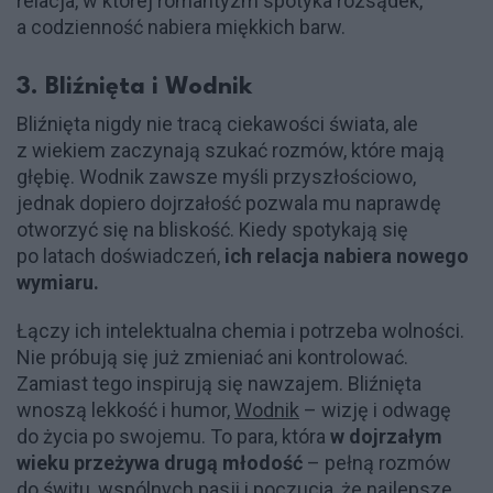
relacja, w której romantyzm spotyka rozsądek,
a codzienność nabiera miękkich barw.
3. Bliźnięta i Wodnik
Bliźnięta nigdy nie tracą ciekawości świata, ale
z wiekiem zaczynają szukać rozmów, które mają
głębię. Wodnik zawsze myśli przyszłościowo,
jednak dopiero dojrzałość pozwala mu naprawdę
otworzyć się na bliskość. Kiedy spotykają się
po latach doświadczeń,
ich relacja nabiera nowego
wymiaru.
Łączy ich intelektualna chemia i potrzeba wolności.
Nie próbują się już zmieniać ani kontrolować.
Zamiast tego inspirują się nawzajem. Bliźnięta
wnoszą lekkość i humor,
Wodnik
– wizję i odwagę
do życia po swojemu. To para, która
w dojrzałym
wieku przeżywa drugą młodość
– pełną rozmów
do świtu, wspólnych pasji i poczucia, że najlepsze