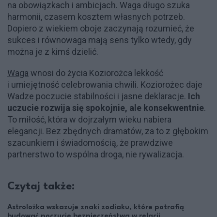
na obowiązkach i ambicjach. Waga długo szuka
harmonii, czasem kosztem własnych potrzeb.
Dopiero z wiekiem oboje zaczynają rozumieć, że
sukces i równowaga mają sens tylko wtedy, gdy
można je z kimś dzielić.
Waga
wnosi do życia Koziorożca lekkość
i umiejętność celebrowania chwili. Koziorożec daje
Wadze poczucie stabilności i jasne deklaracje.
Ich
uczucie rozwija się spokojnie, ale konsekwentnie
.
To miłość, która w dojrzałym wieku nabiera
elegancji. Bez zbędnych dramatów, za to z głębokim
szacunkiem i świadomością, że prawdziwe
partnerstwo to wspólna droga, nie rywalizacja.
Czytaj także:
Astrolożka wskazuje znaki zodiaku, które potrafią
budować poczucie bezpieczeństwa w relacji