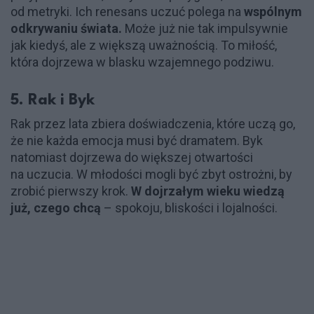
od metryki. Ich renesans uczuć polega na
wspólnym
odkrywaniu świata.
Może już nie tak impulsywnie
jak kiedyś, ale z większą uważnością. To miłość,
która dojrzewa w blasku wzajemnego podziwu.
5. Rak i Byk
Rak przez lata zbiera doświadczenia, które uczą go,
że nie każda emocja musi być dramatem. Byk
natomiast dojrzewa do większej otwartości
na uczucia. W młodości mogli być zbyt ostrożni, by
zrobić pierwszy krok.
W dojrzałym wieku wiedzą
już, czego chcą
– spokoju, bliskości i lojalności.