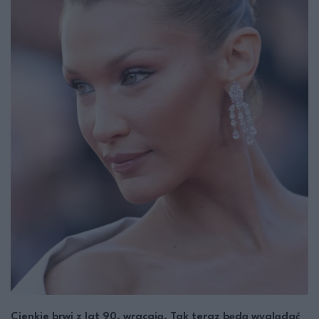
Cienkie brwi z lat 90. wracają. Tak teraz będą wyglądać