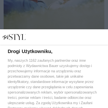
Drogi Użytkowniku,
5 rzeczy, których narcyz oczekuje od innych, ale sam
rzadko daje je w zamian
My, naszych 1162 zaufanych partnerów oraz inne
podmioty z Wydawnictwa Bauer uzyskujemy dostęp i
przechowujemy informacje na urządzeniu oraz
LENA KAMIŃSKA
przetwarzamy dane osobowe, takie jak unikalne
RELACJE
identyfikatory, standardowe informacje wysyłane przez
urządzenie czy dane przeglądania w celu zapewniania
spersonalizowanych reklam, wybór spersonalizowanych
treści, pomiar reklam i treści, badanie odbiorców oraz
ulepszanie usług. Za zgodą Użytkownika my i Zaufani
Partnerzy możemy używać dokładnych danych