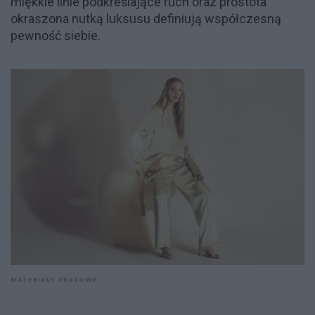
miękkie linie podkreślające ruch oraz prostota
okraszona nutką luksusu definiują współczesną
pewność siebie.
MATERIAŁY PRASOWE