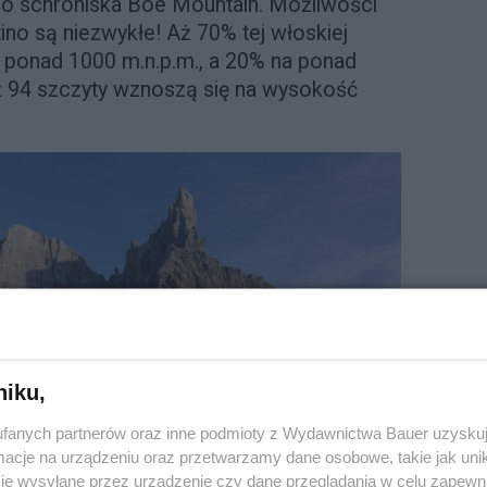
 do schroniska Boé Mountain. Możliwości
ino są niezwykłe! Aż 70% tej włoskiej
i ponad 1000 m.n.p.m., a 20% na ponad
ż 94 szczyty wznoszą się na wysokość
niku,
fanych partnerów oraz inne podmioty z Wydawnictwa Bauer uzyskuj
cje na urządzeniu oraz przetwarzamy dane osobowe, takie jak unika
je wysyłane przez urządzenie czy dane przeglądania w celu zapewn