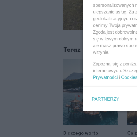
spersonalizowanych re
ulepszanie usług. Za
geolokalizacyjnych or
cenimy Twoją prywatno
Zgoda jest dobrowoln
się w lewym dolnym r
ale masz prawo sprzec
Teraz czytane
witrynie.
Zapoznaj się z poniż
internetowych. Szcze
Prywatności
i
Cookie
PARTNERZY
Dlaczego warto
Co z