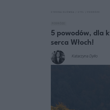
STRONA GŁÓWNA
STYL
PODRÓŻE
PODRÓŻE
5 powodów, dla k
serca Włoch!
Katarzyna Dyłło