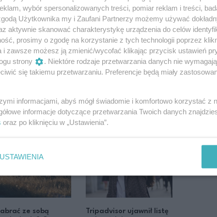
klam, wybór spersonalizowanych treści, pomiar reklam i treści, bad
 zgodą Użytkownika my i Zaufani Partnerzy możemy używać dokład
az aktywnie skanować charakterystykę urządzenia do celów identyfi
ść, prosimy o zgodę na korzystanie z tych technologii poprzez klikn
a i zawsze możesz ją zmienić/wycofać klikając przycisk ustawień pr
ogu strony
. Niektóre rodzaje przetwarzania danych nie wymagaj
iwić się takiemu przetwarzaniu. Preferencje będą miały zastosowanie
szymi informacjami, abyś mógł świadomie i komfortowo korzystać z
gółowe informacje dotyczące przetwarzania Twoich danych znajdzi
s
oraz po kliknięciu w „Ustawienia”.
USTAWIENIA
abrać ze sobą
Tripadvisor ujawnił listę
Szukasz