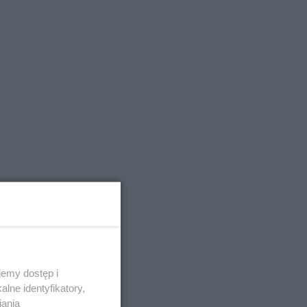
emy dostęp i
lne identyfikatory,
iania