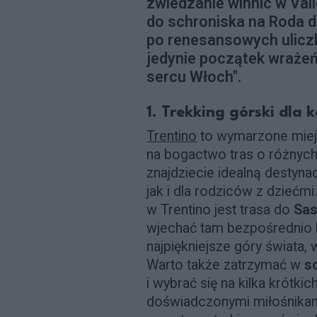
zwiedzanie winnic w Vall
do schroniska na Roda d
po renesansowych ulicz
jedynie początek wrażeń
sercu Włoch".
1. Trekking górski dla
Trentino
to wymarzone miejs
na bogactwo tras o różnych
znajdziecie idealną destyna
jak i dla rodziców z dziećm
w Trentino jest trasa do
Sas
wjechać tam bezpośrednio k
najpiękniejsze góry świata,
Warto także zatrzymać w
sc
i wybrać się na kilka krótk
doświadczonymi miłośnikam