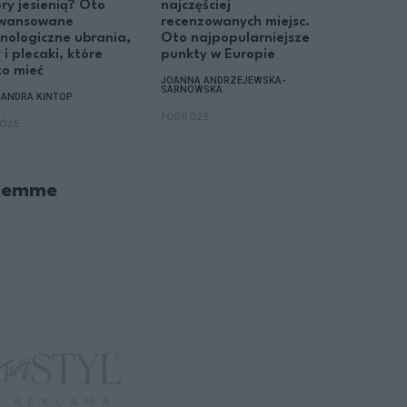
ry jesienią? Oto
najczęściej
kierunku
wansowane
recenzowanych miejsc.
europejs
nologiczne ubrania,
Oto najpopularniejsze
najbezpi
 i plecaki, które
punkty w Europie
opcją
o mieć
JOANNA ANDRZEJEWSKA-
JOANNA AN
SARNOWSKA
SARNOWSK
SANDRA KINTOP
PODRÓŻE
PODRÓŻE
ÓŻE
Fiemme