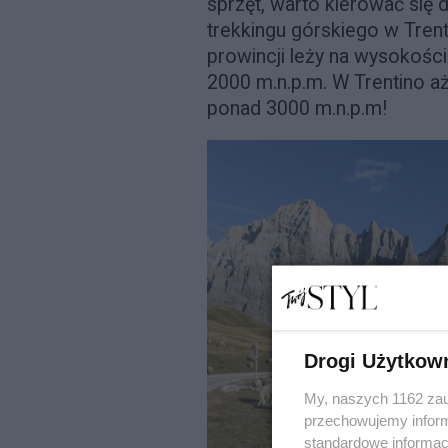
sprzęt, warto kierować się
trekkingu górskiego w Trent
prowincji leży na wysokośc
2000 m.n.p.m. W Trentino a
ponad 3000 m.n.p.m!
Drogi Użytkow
My, naszych 1162 zau
przechowujemy informa
standardowe informac