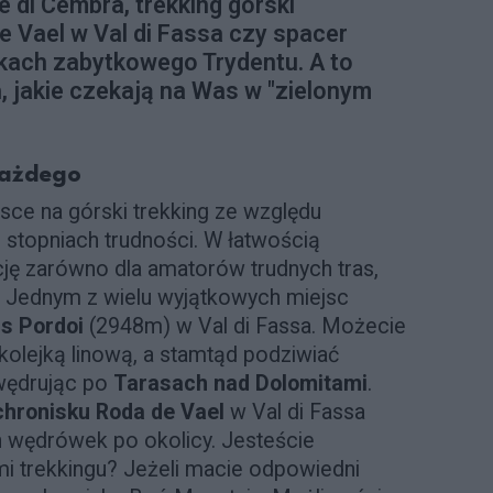
e di Cembra, trekking górski
e Vael w Val di Fassa czy spacer
kach zabytkowego Trydentu. A to
, jakie czekają na Was w "zielonym
 każdego
ce na górski trekking ze względu
 stopniach trudności. W łatwością
cję zarówno dla amatorów trudnych tras,
i. Jednym z wielu wyjątkowych miejsc
s Pordoi
(2948m) w Val di Fassa. Możecie
olejką linową, a stamtąd podziwiać
 wędrując po
Tarasach nad Dolomitami
.
hronisku Roda de Vael
w Val di Fassa
ich wędrówek po okolicy. Jesteście
i trekkingu? Jeżeli macie odpowiedni