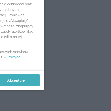
anie odbiorców oraz
nych danych
kacji. Ponieważ
ięcie „Akceptuję”.
ywatności znajdujący
ą zgody użytkownika,
 tylko na tej
 naszych serwisów
esz w
Polityce
Akceptuję
 wakacyjnego