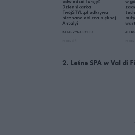
odwiedzić Turcję?
w gó
Dziennikarka
zaa
TwójSTYL.pl odkrywa
tech
nieznane oblicza pięknej
buty
Antalyi
wart
KATARZYNA DYŁŁO
ALEK
PODRÓŻE
PODR
2. Leśne SPA w Val di 