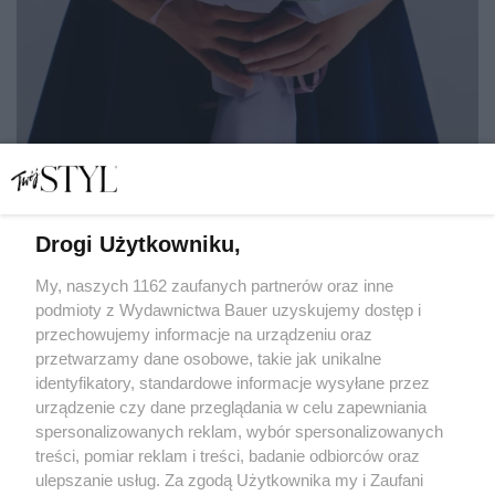
Drogi Użytkowniku,
Nie tylko kwiaty. Jak podziękować nauczycielowi, by
naprawdę poczuł się doceniony?
My, naszych 1162 zaufanych partnerów oraz inne
podmioty z Wydawnictwa Bauer uzyskujemy dostęp i
przechowujemy informacje na urządzeniu oraz
MARIANNA WALISZEWSKA
przetwarzamy dane osobowe, takie jak unikalne
PIĘKNE ŻYCIE
identyfikatory, standardowe informacje wysyłane przez
urządzenie czy dane przeglądania w celu zapewniania
spersonalizowanych reklam, wybór spersonalizowanych
treści, pomiar reklam i treści, badanie odbiorców oraz
ulepszanie usług. Za zgodą Użytkownika my i Zaufani