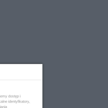
emy dostęp i
lne identyfikatory,
iania