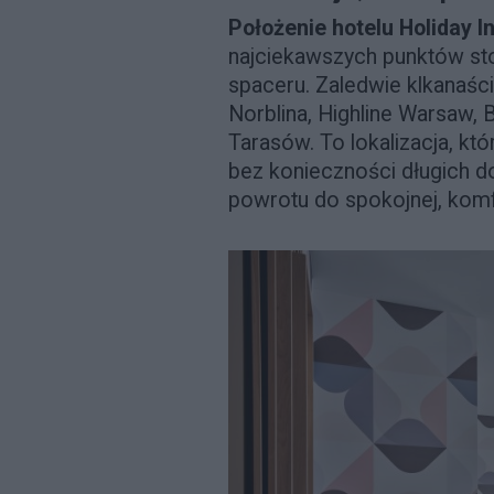
Położenie hotelu Holiday 
najciekawszych punktów stol
spaceru. Zaledwie klkanaści
Norblina, Highline Warsaw,
Tarasów. To lokalizacja, któ
bez konieczności długich d
powrotu do spokojnej, komf