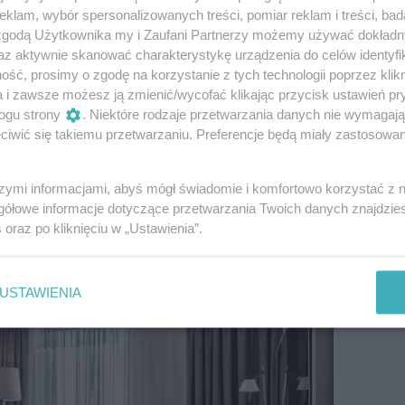
klam, wybór spersonalizowanych treści, pomiar reklam i treści, bad
iznesowych hoteli.
 zgodą Użytkownika my i Zaufani Partnerzy możemy używać dokład
az aktywnie skanować charakterystykę urządzenia do celów identyfi
ą
apartamenty premium
, które zapewniają
ść, prosimy o zgodę na korzystanie z tych technologii poprzez klikn
obytu. Przemyślany podział na część
a i zawsze możesz ją zmienić/wycofać klikając przycisk ustawień pr
ozwala stworzyć warunki sprzyjające
ogu strony
. Niektóre rodzaje przetwarzania danych nie wymagaj
owi. Panoramiczne widoki na miasto
iwić się takiemu przetwarzaniu. Preferencje będą miały zastosowanie
 znajdujemy się w jednym z najbardziej
ółczesnej Warszawy.
szymi informacjami, abyś mógł świadomie i komfortowo korzystać z
gółowe informacje dotyczące przetwarzania Twoich danych znajdzi
s
oraz po kliknięciu w „Ustawienia”.
USTAWIENIA