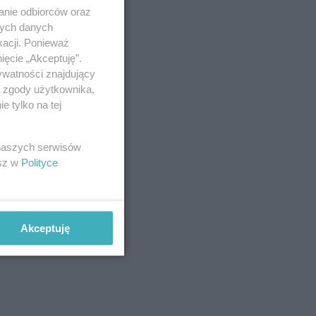
anie odbiorców oraz
nych danych
kacji. Ponieważ
ięcie „Akceptuję”.
ywatności znajdujący
ą zgody użytkownika,
 tylko na tej
 naszych serwisów
esz w
Polityce
Akceptuję