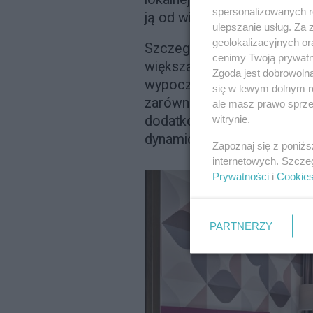
spersonalizowanych re
ją od wielu anonimowych, b
ulepszanie usług. Za
geolokalizacyjnych or
Szczególną uwagę zwracaj
cenimy Twoją prywatno
większą swobodę podczas p
Zgoda jest dobrowoln
wypoczynkową i sypialnię p
się w lewym dolnym r
zarówno pracy, jak i relaks
ale masz prawo sprzec
witrynie.
dodatkowo przypominają, że
dynamicznych punktów wsp
Zapoznaj się z poniż
internetowych. Szcze
Prywatności
i
Cookie
PARTNERZY