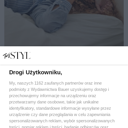
Drogi Użytkowniku,
Jakie życiowe błędy popełnia twój znak zodiaku? Na te
pułapki warto uważać
My, naszych 1162 zaufanych partnerów oraz inne
podmioty z Wydawnictwa Bauer uzyskujemy dostęp i
przechowujemy informacje na urządzeniu oraz
ANITA SIEMBAB
przetwarzamy dane osobowe, takie jak unikalne
ZODIAK
identyfikatory, standardowe informacje wysyłane przez
urządzenie czy dane przeglądania w celu zapewniania
spersonalizowanych reklam, wybór spersonalizowanych
treści, pomiar reklam i treści, badanie odbiorców oraz