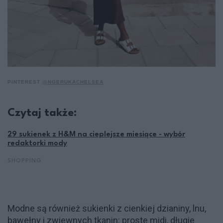
PINTEREST
@NGERUKACHELSEA
Czytaj także:
29 sukienek z H&M na cieplejsze miesiące - wybór
redaktorki mody
SHOPPING
Modne są również sukienki z cienkiej dzianiny, lnu,
bawełny i zwiewnych tkanin: proste midi, długie