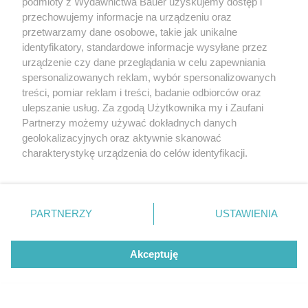
podmioty z Wydawnictwa Bauer uzyskujemy dostęp i
przechowujemy informacje na urządzeniu oraz
przetwarzamy dane osobowe, takie jak unikalne
identyfikatory, standardowe informacje wysyłane przez
urządzenie czy dane przeglądania w celu zapewniania
spersonalizowanych reklam, wybór spersonalizowanych
treści, pomiar reklam i treści, badanie odbiorców oraz
ulepszanie usług. Za zgodą Użytkownika my i Zaufani
Partnerzy możemy używać dokładnych danych
geolokalizacyjnych oraz aktywnie skanować
charakterystykę urządzenia do celów identyfikacji.
Ponieważ cenimy Twoją prywatność, prosimy o zgodę na
korzystanie z tych technologii poprzez kliknięcie
„Akceptuję”. Zgoda jest dobrowolna i zawsze możesz ją
zmienić/wycofać klikając przycisk ustawień prywatności
PARTNERZY
USTAWIENIA
znajdujący się w lewym dolnym rogu strony
. Niektóre
rodzaje przetwarzania danych nie wymagają zgody
Akceptuję
użytkownika, ale masz prawo sprzeciwić się takiemu
Ekscentryczna Kopenhaga znów wyznacza
przetwarzaniu. Preferencje będą miały zastosowanie tylko
kierunki w modzie. 4 trendy, które
na tej witrynie.
zdominowały fashion week