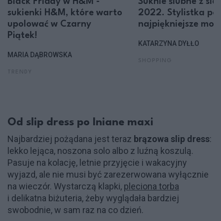
Black Friday w H&M -
Suknie ślubne z sie
sukienki H&M, które warto
2022. Stylistka po
upolować w Czarny
najpiękniejsze mod
Piątek!
KATARZYNA DYŁŁO
MARIA DĄBROWSKA
SHOPPING
TRENDY
Od slip dress po lniane maxi
Najbardziej pożądana jest teraz
brązowa
slip dress
:
lekko lejąca, noszona solo albo z luźną koszulą.
Pasuje na kolację, letnie przyjęcie i wakacyjny
wyjazd, ale nie musi być zarezerwowana wyłącznie
na wieczór. Wystarczą klapki,
pleciona torba
i delikatna biżuteria, żeby wyglądała bardziej
swobodnie, w sam raz na co dzień.