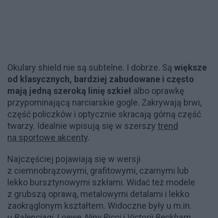
Okulary shield nie są subtelne. I dobrze. Są
większe
od klasycznych, bardziej zabudowane i często
mają jedną szeroką linię szkieł
albo oprawkę
przypominającą narciarskie gogle. Zakrywają brwi,
część policzków i optycznie skracają górną część
twarzy. Idealnie wpisują się w szerszy
trend
na sportowe akcenty
.
Najczęściej pojawiają się w wersji
z ciemnobrązowymi, grafitowymi, czarnymi lub
lekko bursztynowymi szkłami. Widać też modele
z grubszą oprawą, metalowymi detalami i lekko
zaokrąglonym kształtem. Widoczne były u m.in.
u
Balenciagi
,
Loewe
,
Niny Ricci
i
Victorii Beckham
.