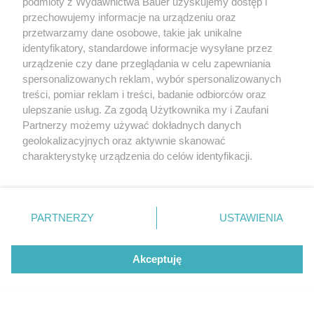
podmioty z Wydawnictwa Bauer uzyskujemy dostęp i
przechowujemy informacje na urządzeniu oraz
przetwarzamy dane osobowe, takie jak unikalne
identyfikatory, standardowe informacje wysyłane przez
urządzenie czy dane przeglądania w celu zapewniania
spersonalizowanych reklam, wybór spersonalizowanych
treści, pomiar reklam i treści, badanie odbiorców oraz
ulepszanie usług. Za zgodą Użytkownika my i Zaufani
Partnerzy możemy używać dokładnych danych
geolokalizacyjnych oraz aktywnie skanować
charakterystykę urządzenia do celów identyfikacji.
Ponieważ cenimy Twoją prywatność, prosimy o zgodę na
korzystanie z tych technologii poprzez kliknięcie
„Akceptuję”. Zgoda jest dobrowolna i zawsze możesz ją
zmienić/wycofać klikając przycisk ustawień prywatności
PARTNERZY
USTAWIENIA
znajdujący się w lewym dolnym rogu strony
. Niektóre
rodzaje przetwarzania danych nie wymagają zgody
Akceptuję
użytkownika, ale masz prawo sprzeciwić się takiemu
Ekscentryczna Kopenhaga znów wyznacza
przetwarzaniu. Preferencje będą miały zastosowanie tylko
kierunki w modzie. 4 trendy, które
na tej witrynie.
zdominowały fashion week