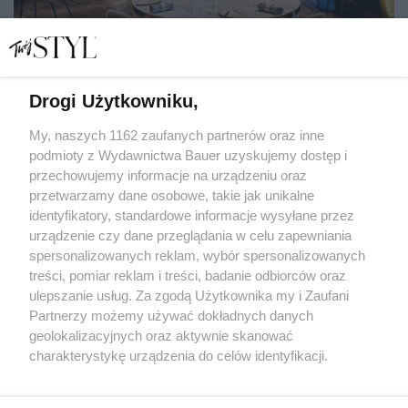
Drogi Użytkowniku,
My, naszych 1162 zaufanych partnerów oraz inne
podmioty z Wydawnictwa Bauer uzyskujemy dostęp i
20 polskich restauracji, które warto odwiedzić chociaż
raz w życiu
przechowujemy informacje na urządzeniu oraz
przetwarzamy dane osobowe, takie jak unikalne
KUCHNIA
identyfikatory, standardowe informacje wysyłane przez
urządzenie czy dane przeglądania w celu zapewniania
spersonalizowanych reklam, wybór spersonalizowanych
treści, pomiar reklam i treści, badanie odbiorców oraz
ulepszanie usług. Za zgodą Użytkownika my i Zaufani
Partnerzy możemy używać dokładnych danych
geolokalizacyjnych oraz aktywnie skanować
charakterystykę urządzenia do celów identyfikacji.
Ponieważ cenimy Twoją prywatność, prosimy o zgodę na
korzystanie z tych technologii poprzez kliknięcie
KONTAKT
REKLAMA
REDAKCJA