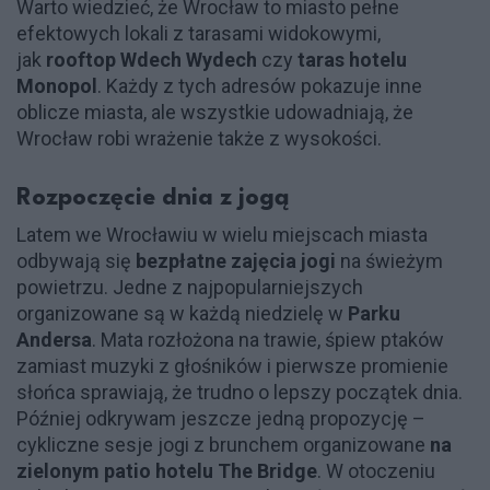
Warto wiedzieć, że Wrocław to miasto pełne
efektowych lokali z tarasami widokowymi,
jak
rooftop Wdech Wydech
czy
taras hotelu
Monopol
. Każdy z tych adresów pokazuje inne
oblicze miasta, ale wszystkie udowadniają, że
Wrocław robi wrażenie także z wysokości.
Rozpoczęcie dnia z jogą
Latem we Wrocławiu w wielu miejscach miasta
odbywają się
bezpłatne zajęcia jogi
na świeżym
powietrzu. Jedne z najpopularniejszych
organizowane są w każdą niedzielę w
Parku
Andersa
. Mata rozłożona na trawie, śpiew ptaków
zamiast muzyki z głośników i pierwsze promienie
słońca sprawiają, że trudno o lepszy początek dnia.
Później odkrywam jeszcze jedną propozycję –
cykliczne sesje jogi z brunchem organizowane
na
zielonym patio hotelu The Bridge
. W otoczeniu