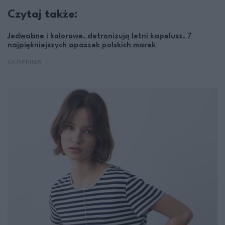
Czytaj także:
Jedwabne i kolorowe, detronizują letni kapelusz. 7
najpiękniejszych apaszek polskich marek
SHOPPING