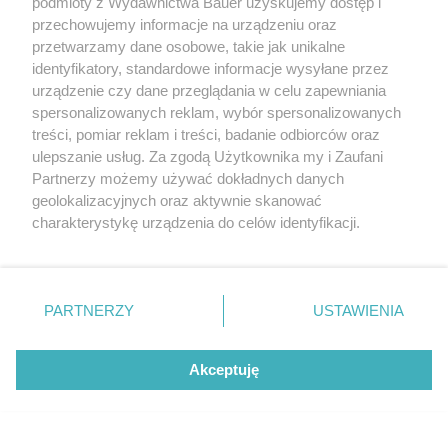
podmioty z Wydawnictwa Bauer uzyskujemy dostęp i
przechowujemy informacje na urządzeniu oraz
przetwarzamy dane osobowe, takie jak unikalne
identyfikatory, standardowe informacje wysyłane przez
urządzenie czy dane przeglądania w celu zapewniania
spersonalizowanych reklam, wybór spersonalizowanych
treści, pomiar reklam i treści, badanie odbiorców oraz
ulepszanie usług. Za zgodą Użytkownika my i Zaufani
Partnerzy możemy używać dokładnych danych
geolokalizacyjnych oraz aktywnie skanować
charakterystykę urządzenia do celów identyfikacji.
Ponieważ cenimy Twoją prywatność, prosimy o zgodę na
korzystanie z tych technologii poprzez kliknięcie
„Akceptuję”. Zgoda jest dobrowolna i zawsze możesz ją
zmienić/wycofać klikając przycisk ustawień prywatności
PARTNERZY
USTAWIENIA
znajdujący się w lewym dolnym rogu strony
. Niektóre
rodzaje przetwarzania danych nie wymagają zgody
Akceptuję
użytkownika, ale masz prawo sprzeciwić się takiemu
Od kitten heels po zamszowe kozaki. 10
przetwarzaniu. Preferencje będą miały zastosowanie tylko
par butów, które będziemy nosić jesienią i
na tej witrynie.
zimą