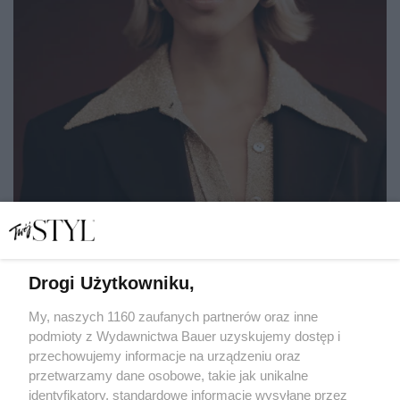
Drogi Użytkowniku,
Nowa odsłona słynnych okularów typu muchy to
najciekawsza interpretacja klasyki od lat
My, naszych 1160 zaufanych partnerów oraz inne
podmioty z Wydawnictwa Bauer uzyskujemy dostęp i
przechowujemy informacje na urządzeniu oraz
KATARZYNA DYŁŁO
przetwarzamy dane osobowe, takie jak unikalne
SHOPPING
identyfikatory, standardowe informacje wysyłane przez