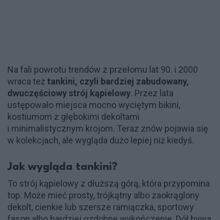
Na fali powrotu trendów z przełomu lat 90. i 2000
wraca też
tankini, czyli bardziej zabudowany,
dwuczęściowy strój kąpielowy
. Przez lata
ustępowało miejsca mocno wyciętym bikini,
kostiumom z głębokimi dekoltami
i minimalistycznym krojom. Teraz znów pojawia się
w kolekcjach, ale wygląda dużo lepiej niż kiedyś.
Jak wygląda tankini?
To strój kąpielowy z dłuższą górą, która przypomina
top. Może mieć prosty, trójkątny albo zaokrąglony
dekolt, cienkie lub szersze ramiączka, sportowy
fason albo bardziej ozdobne wykończenie. Dół bywa