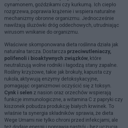
cynamonem, goździkami czy kurkumą. Ich ciepło
rozgrzewa, poprawia krążenie i wspiera naturalne
mechanizmy obronne organizmu. Jednocześnie
nawilżają śluzówki dróg oddechowych, utrudniając
wirusom wnikanie do organizmu.
Właściwie skomponowana dieta roślinna działa jak
naturalna tarcza. Dostarcza
przeciwutleniaczy,
polifenoli i bioaktywnych związków
, które
neutralizują wolne rodniki i łagodzą stany zapalne.
Rośliny krzyżowe, takie jak brokuły, kapusta czy
rukola, aktywują enzymy detoksykacyjne,
pomagając organizmowi oczyścić się z toksyn.
Cynk i selen
z nasion oraz orzechów wspierają
funkcje immunologiczne, a witamina C z papryki czy
kiszonek pobudza produkcję białych krwinek. To
właśnie ta synergia składników sprawia, że dieta
Wege Umami nie tylko chroni przed infekcjami, ale
też dodaje energii i poprawia nastrój - bez uczucia