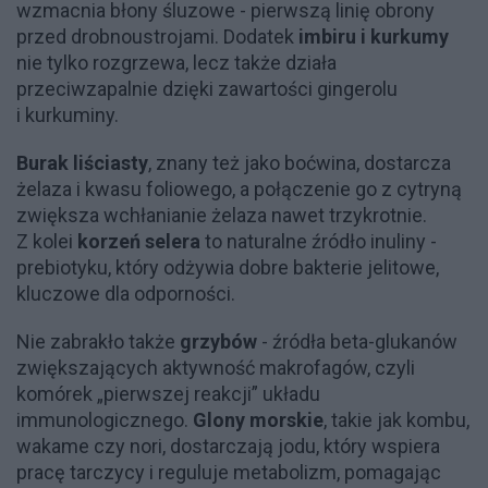
wzmacnia błony śluzowe - pierwszą linię obrony
przed drobnoustrojami. Dodatek
imbiru i kurkumy
nie tylko rozgrzewa, lecz także działa
przeciwzapalnie dzięki zawartości gingerolu
i kurkuminy.
Burak liściasty
, znany też jako boćwina, dostarcza
żelaza i kwasu foliowego, a połączenie go z cytryną
zwiększa wchłanianie żelaza nawet trzykrotnie.
Z kolei
korzeń selera
to naturalne źródło inuliny -
prebiotyku, który odżywia dobre bakterie jelitowe,
kluczowe dla odporności.
Nie zabrakło także
grzybów
- źródła beta-glukanów
zwiększających aktywność makrofagów, czyli
komórek „pierwszej reakcji” układu
immunologicznego.
Glony morskie
, takie jak kombu,
wakame czy nori, dostarczają jodu, który wspiera
pracę tarczycy i reguluje metabolizm, pomagając