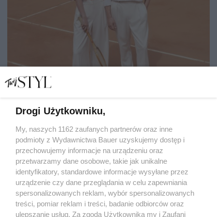
Drogi Użytkowniku,
Najpiękniejsze oficjalne kolekcje strojów na Igrzyska
Olimpijskie w Paryżu. Wśród nich polski akcent
My, naszych 1162 zaufanych partnerów oraz inne
podmioty z Wydawnictwa Bauer uzyskujemy dostęp i
przechowujemy informacje na urządzeniu oraz
ALEKSANDRA KINTOP
przetwarzamy dane osobowe, takie jak unikalne
PREMIERY
identyfikatory, standardowe informacje wysyłane przez
urządzenie czy dane przeglądania w celu zapewniania
spersonalizowanych reklam, wybór spersonalizowanych
treści, pomiar reklam i treści, badanie odbiorców oraz
ulepszanie usług. Za zgodą Użytkownika my i Zaufani