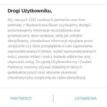
Drogi Użytkowniku,
Najpiękniejsze oficjalne kolekcje strojów na Igrzyska
Olimpijskie w Paryżu. Wśród nich polski akcent
My, naszych 1162 zaufanych partnerów oraz inne
podmioty z Wydawnictwa Bauer uzyskujemy dostęp i
przechowujemy informacje na urządzeniu oraz
ALEKSANDRA KINTOP
przetwarzamy dane osobowe, takie jak unikalne
PREMIERY
identyfikatory, standardowe informacje wysyłane przez
urządzenie czy dane przeglądania w celu zapewniania
spersonalizowanych reklam, wybór spersonalizowanych
treści, pomiar reklam i treści, badanie odbiorców oraz
ulepszanie usług. Za zgodą Użytkownika my i Zaufani
Partnerzy możemy używać dokładnych danych
geolokalizacyjnych oraz aktywnie skanować
charakterystykę urządzenia do celów identyfikacji.
Ponieważ cenimy Twoją prywatność, prosimy o zgodę na
korzystanie z tych technologii poprzez kliknięcie
KONTAKT
REKLAMA
REDAKCJA
„Akceptuję”. Zgoda jest dobrowolna i zawsze możesz ją
REGULAMIN SERWISU
POLITYKA PRYWATNOŚCI
zmienić/wycofać klikając przycisk ustawień prywatności
PARTNERZY
USTAWIENIA
MAPA SERWISU
znajdujący się w lewym dolnym rogu strony
. Niektóre