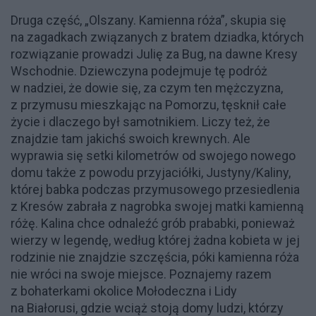
Druga część, „Olszany. Kamienna róża”, skupia się
na zagadkach związanych z bratem dziadka, których
rozwiązanie prowadzi Julię za Bug, na dawne Kresy
Wschodnie. Dziewczyna podejmuje tę podróż
w nadziei, że dowie się, za czym ten mężczyzna,
z przymusu mieszkając na Pomorzu, tęsknił całe
życie i dlaczego był samotnikiem. Liczy też, że
znajdzie tam jakichś swoich krewnych. Ale
wyprawia się setki kilometrów od swojego nowego
domu także z powodu przyjaciółki, Justyny/Kaliny,
której babka podczas przymusowego przesiedlenia
z Kresów zabrała z nagrobka swojej matki kamienną
różę. Kalina chce odnaleźć grób prababki, ponieważ
wierzy w legendę, według której żadna kobieta w jej
rodzinie nie znajdzie szczęścia, póki kamienna róża
nie wróci na swoje miejsce. Poznajemy razem
z bohaterkami okolice Mołodeczna i Lidy
na Białorusi, gdzie wciąż stoją domy ludzi, którzy