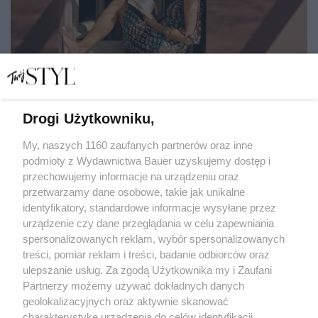
Drogi Użytkowniku,
Urlop z książką? Oto 7 niezwykłych powieści, które
chwytają za serce i wyciskają łzy
My, naszych 1160 zaufanych partnerów oraz inne
podmioty z Wydawnictwa Bauer uzyskujemy dostęp i
przechowujemy informacje na urządzeniu oraz
EWA ANNA BARYŁKIEWICZ
przetwarzamy dane osobowe, takie jak unikalne
KULTURA
identyfikatory, standardowe informacje wysyłane przez
urządzenie czy dane przeglądania w celu zapewniania
spersonalizowanych reklam, wybór spersonalizowanych
treści, pomiar reklam i treści, badanie odbiorców oraz
ulepszanie usług. Za zgodą Użytkownika my i Zaufani
Partnerzy możemy używać dokładnych danych
geolokalizacyjnych oraz aktywnie skanować
charakterystykę urządzenia do celów identyfikacji.