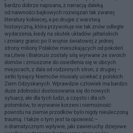
bardzo dobrze napisana, z narracją daleką
od naiwności bajkowych rozwiązań tak zwanej
literatury kobiecej, a po drugie z warstwą
historyczną, która przywołuje nie tak znów odległe
wydarzenia, kiedy na skutek układów jałtańskich
i zmiany granic po II wojnie światowej z jednej
strony miliony Polaków mieszkających od pokoleń
na Litwie i Białorusi zostały siłą wyrwane ze swoich
domów i zmuszone do osiedlenia się w obcych
miejscach, z dala od rodzinnych stron, z drugiej –
setki tysięcy Niemców musiały uciekać z polskich
Ziem Odzyskanych. Wprawdzie człowiek ma bardzo
duże zdolności dostosowania się do nowych
sytuacji, ale dla tych ludzi, a często i dla ich
potomków, to wyrwanie korzeni i niemożność
powrotu na ziemie przodków było nigdy nieuleczoną
traumą. I także o tym jest ta opowieść –
o dramatycznym wpływie, jaki zawieruchy dziejowe