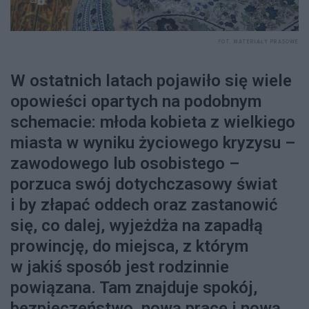
FOT. MATERIAŁY PRASOWE
W ostatnich latach pojawiło się wiele
opowieści opartych na podobnym
schemacie: młoda kobieta z wielkiego
miasta w wyniku życiowego kryzysu –
zawodowego lub osobistego –
porzuca swój dotychczasowy świat
i by złapać oddech oraz zastanowić
się, co dalej, wyjeżdża na zapadłą
prowincję, do miejsca, z którym
w jakiś sposób jest rodzinnie
powiązana. Tam znajduje spokój,
bezpieczeństwo, nową pracę i nową