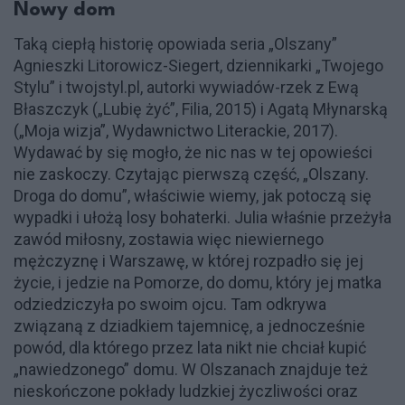
Nowy dom
Taką ciepłą historię opowiada seria „Olszany”
Agnieszki Litorowicz-Siegert, dziennikarki „Twojego
Stylu” i twojstyl.pl, autorki wywiadów-rzek z Ewą
Błaszczyk („Lubię żyć”, Filia, 2015) i Agatą
Młynarską
(„Moja wizja”, Wydawnictwo Literackie, 2017).
Wydawać by się mogło, że nic nas w tej opowieści
nie zaskoczy. Czytając pierwszą część, „Olszany.
D
roga do domu”, właściwie wiemy, jak potoczą się
wypadki i ułożą losy bohaterki. Julia właśnie przeżyła
zawód miłosny, zostawia więc niewiernego
mężczyznę i Warszawę, w której rozpadło się jej
życie, i jedzie na Pomorze, do domu, który jej matka
odziedziczyła po swoim ojcu. Tam odkrywa
związaną z dziadkiem tajemnicę, a jednocześnie
powód, dla którego przez lata nikt nie chciał kupić
„nawiedzonego” domu. W Olszanach znajduje też
nieskończone pokłady ludzkiej życzliwości oraz