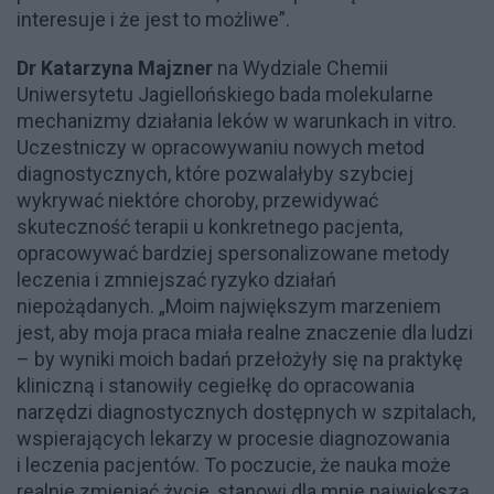
interesuje i że jest to możliwe”.
Dr Katarzyna Majzner
na Wydziale Chemii
Uniwersytetu Jagiellońskiego bada molekularne
mechanizmy działania leków w warunkach in vitro.
Uczestniczy w opracowywaniu nowych metod
diagnostycznych, które pozwalałyby szybciej
wykrywać niektóre choroby, przewidywać
skuteczność terapii u konkretnego pacjenta,
opracowywać bardziej spersonalizowane metody
leczenia i zmniejszać ryzyko działań
niepożądanych. „Moim największym marzeniem
jest, aby moja praca miała realne znaczenie dla ludzi
– by wyniki moich badań przełożyły się na praktykę
kliniczną i stanowiły cegiełkę do opracowania
narzędzi diagnostycznych dostępnych w szpitalach,
wspierających lekarzy w procesie diagnozowania
i leczenia pacjentów. To poczucie, że nauka może
realnie zmieniać życie, stanowi dla mnie największą