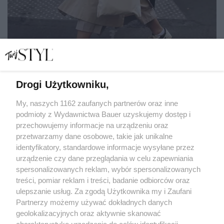
Drogi Użytkowniku,
5 prostych wskazówek, jak zachować umiar w czasach
nadmiaru
My, naszych 1162 zaufanych partnerów oraz inne
podmioty z Wydawnictwa Bauer uzyskujemy dostęp i
przechowujemy informacje na urządzeniu oraz
JULIA ZAKRZEWSKA
przetwarzamy dane osobowe, takie jak unikalne
SPOŁECZEŃSTWO
identyfikatory, standardowe informacje wysyłane przez
urządzenie czy dane przeglądania w celu zapewniania
spersonalizowanych reklam, wybór spersonalizowanych
treści, pomiar reklam i treści, badanie odbiorców oraz
ulepszanie usług. Za zgodą Użytkownika my i Zaufani
Partnerzy możemy używać dokładnych danych
geolokalizacyjnych oraz aktywnie skanować
charakterystykę urządzenia do celów identyfikacji.