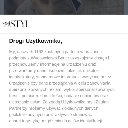
Drogi Użytkowniku,
Fryzury, które tworzyłaś w dzieciństwie lub młodości
ponownie wracają do łask
My, naszych 1162 zaufanych partnerów oraz inne
podmioty z Wydawnictwa Bauer uzyskujemy dostęp i
przechowujemy informacje na urządzeniu oraz
JOANNA ANDRZEJEWSKA-SARNOWSKA
przetwarzamy dane osobowe, takie jak unikalne
WŁOSY
identyfikatory, standardowe informacje wysyłane przez
urządzenie czy dane przeglądania w celu zapewniania
spersonalizowanych reklam, wybór spersonalizowanych
treści, pomiar reklam i treści, badanie odbiorców oraz
ulepszanie usług. Za zgodą Użytkownika my i Zaufani
Partnerzy możemy używać dokładnych danych
geolokalizacyjnych oraz aktywnie skanować
charakterystykę urządzenia do celów identyfikacji.
Ponieważ cenimy Twoją prywatność, prosimy o zgodę na