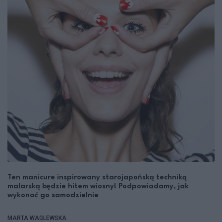
Ten manicure inspirowany starojapońską techniką
malarską będzie hitem wiosny! Podpowiadamy, jak
wykonać go samodzielnie
MARTA WAGLEWSKA