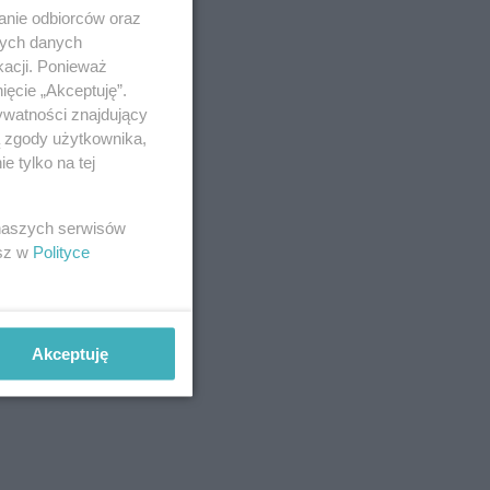
anie odbiorców oraz
nych danych
kacji. Ponieważ
ięcie „Akceptuję”.
ywatności znajdujący
ą zgody użytkownika,
 tylko na tej
 naszych serwisów
esz w
Polityce
Akceptuję