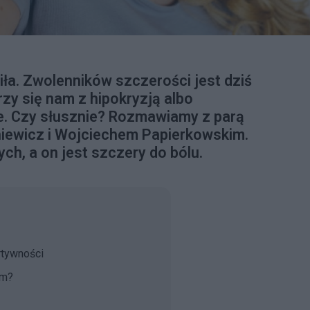
iła. Zwolenników szczerości jest dziś
zy się nam z hipokryzją albo
e. Czy słusznie? Rozmawiamy z parą
niewicz i Wojciechem Papierkowskim.
ych, a on jest szczery do bólu.
rtywności
ym?