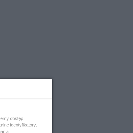
emy dostęp i
lne identyfikatory,
iania