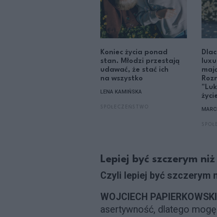
Koniec życia ponad
Dlac
stan. Młodzi przestają
luxu
udawać, że stać ich
mają
na wszystko
Roz
"Luk
LENA KAMIŃSKA
życi
SPOŁECZEŃSTWO
MARC
SPOŁ
Lepiej być szczerym ni
Czyli lepiej być szczerym 
WOJCIECH PAPIERKOWSKI
asertywność, dlatego mogę 