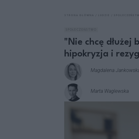
STRONA GŁÓWNA
LUDZIE
SPOŁECZEŃST
SPOŁECZEŃSTWO
"Nie chcę dłużej 
hipokryzja i rezy
Magdalena Jankowsk
Marta Waglewska