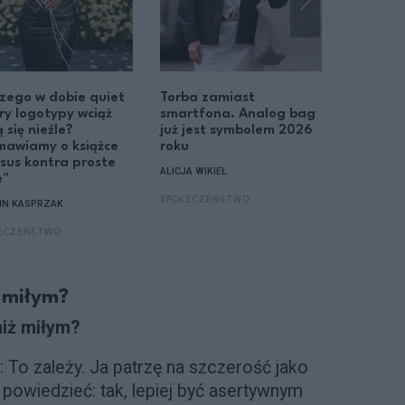
zego w dobie quiet
Torba zamiast
5 prost
ry logotypy wciąż
smartfona. Analog bag
jak zac
 się nieźle?
już jest symbolem 2026
w czasa
mawiamy o książce
roku
JULIA ZAK
sus kontra proste
ALICJA WIKIEŁ
e"
SPOŁECZE
SPOŁECZEŃSTWO
IN KASPRZAK
ECZEŃSTWO
ż miłym?
niż miłym?
: To zależy. Ja patrzę na szczerość jako
powiedzieć: tak, lepiej być asertywnym