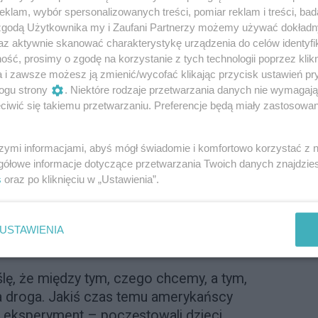
iędzy asertywnością, a byciem obcesową,
klam, wybór spersonalizowanych treści, pomiar reklam i treści, bad
 zgodą Użytkownika my i Zaufani Partnerzy możemy używać dokład
nych granic, by inni nie czuli się
az aktywnie skanować charakterystykę urządzenia do celów identyfi
ć się na ustępstwa w imię dobrego
ść, prosimy o zgodę na korzystanie z tych technologii poprzez klikn
 bardzo bliskich nam osób, czy lepiej
a i zawsze możesz ją zmienić/wycofać klikając przycisk ustawień pr
 zawsze będzie to gra wyższym kosztem?
ogu strony
. Niektóre rodzaje przetwarzania danych nie wymagaj
e ze sobą ryzyko zranienia? Para
iwić się takiemu przetwarzaniu. Preferencje będą miały zastosowanie
frakcji miłych i obrońca szczerości
zerość od zakamuflowanej agresji
i nie
szymi informacjami, abyś mógł świadomie i komfortowo korzystać z
om oraz jak właściwie odczytywać intencje
gółowe informacje dotyczące przetwarzania Twoich danych znajdzi
we dla odróżnienia fałszywej szczerości
s
oraz po kliknięciu w „Ustawienia”.
rca.
ty, nie bardzo mamy ochotę być miłe.
USTAWIENIA
już z byciem grzecznymi.
ślę, że między tym, czego chcemy, a tym,
ka droga. Jakiś czas temu amerykańscy
 eksperyment – poczęstowali dzieci