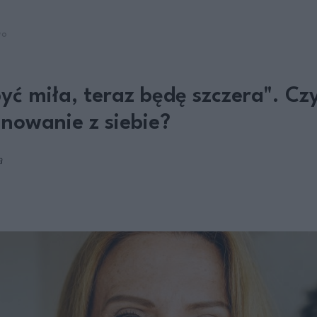
WO
być miła, teraz będę szczera". Cz
gnowanie z siebie?
a