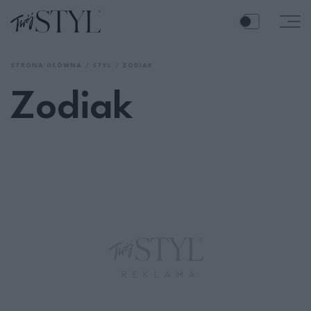
STRONA GŁÓWNA
STYL
ZODIAK
Zodiak