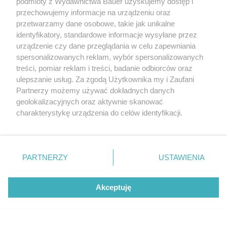
podmioty z Wydawnictwa Bauer uzyskujemy dostęp i
przechowujemy informacje na urządzeniu oraz
1
3
4
5
6
7
20
...
...
przetwarzamy dane osobowe, takie jak unikalne
identyfikatory, standardowe informacje wysyłane przez
urządzenie czy dane przeglądania w celu zapewniania
spersonalizowanych reklam, wybór spersonalizowanych
treści, pomiar reklam i treści, badanie odbiorców oraz
ulepszanie usług. Za zgodą Użytkownika my i Zaufani
Partnerzy możemy używać dokładnych danych
geolokalizacyjnych oraz aktywnie skanować
charakterystykę urządzenia do celów identyfikacji.
Ponieważ cenimy Twoją prywatność, prosimy o zgodę na
korzystanie z tych technologii poprzez kliknięcie
„Akceptuję”. Zgoda jest dobrowolna i zawsze możesz ją
zmienić/wycofać klikając przycisk ustawień prywatności
PARTNERZY
USTAWIENIA
znajdujący się w lewym dolnym rogu strony
. Niektóre
rodzaje przetwarzania danych nie wymagają zgody
Akceptuję
użytkownika, ale masz prawo sprzeciwić się takiemu
przetwarzaniu. Preferencje będą miały zastosowanie tylko
na tej witrynie.