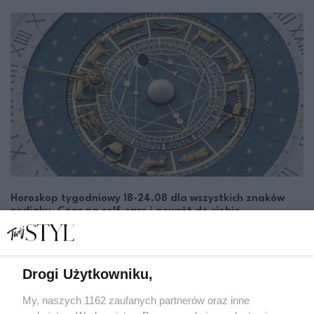
Horoskop tygodniowy 18-24.08 dla wszystkich znaków
zodiaku. Czas na self-care i powrót do siebie
ASTROLOŻKA LENA
ZODIAK
Drogi Użytkowniku,
My, naszych 1162 zaufanych partnerów oraz inne