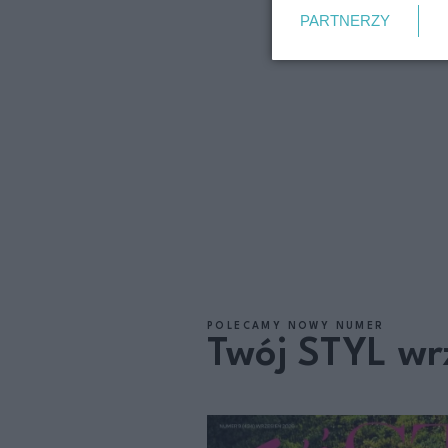
PARTNERZY
POLECAMY NOWY NUMER
Twój STYL wr