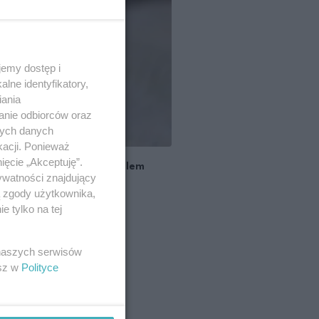
emy dostęp i
lne identyfikatory,
iania
anie odbiorców oraz
nych danych
kacji. Ponieważ
ięcie „Akceptuję”.
nalog bag już jest symbolem
ywatności znajdujący
ą zgody użytkownika,
 tylko na tej
 naszych serwisów
esz w
Polityce