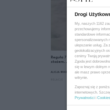
Drogi Użytkow
My, naszych 1162 zau
przechowujemy informa
standardowe informac
spersonalizowanych re
ulepszanie usług. Za
geolokalizacyjnych or
cenimy Twoją prywatno
Reguła 777 ma gwarantować szcz
Zgoda jest dobrowoln
stażem. Już stała się viralem
się w lewym dolnym r
ale masz prawo sprzec
ALICJA WIKIEŁ
EWA ANNA BARYŁKIEWICZ
witrynie.
RELACJE
Zapoznaj się z poniż
internetowych. Szcze
Prywatności
i
Cookie