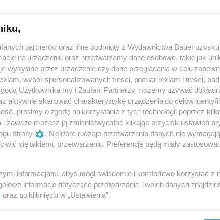
niku,
fanych partnerów oraz inne podmioty z Wydawnictwa Bauer uzyskuj
cje na urządzeniu oraz przetwarzamy dane osobowe, takie jak unika
je wysyłane przez urządzenie czy dane przeglądania w celu zapewn
klam, wybór spersonalizowanych treści, pomiar reklam i treści, bad
 zgodą Użytkownika my i Zaufani Partnerzy możemy używać dokład
az aktywnie skanować charakterystykę urządzenia do celów identyfi
ść, prosimy o zgodę na korzystanie z tych technologii poprzez klikn
ęście w związkach z długim
Torba zamiast smartfona. A
a i zawsze możesz ją zmienić/wycofać klikając przycisk ustawień pr
2026 roku
ogu strony
. Niektóre rodzaje przetwarzania danych nie wymagaj
iwić się takiemu przetwarzaniu. Preferencje będą miały zastosowanie
ALICJA WIKIEŁ
SPOŁECZEŃSTWO
szymi informacjami, abyś mógł świadomie i komfortowo korzystać z
gółowe informacje dotyczące przetwarzania Twoich danych znajdzi
s
oraz po kliknięciu w „Ustawienia”.