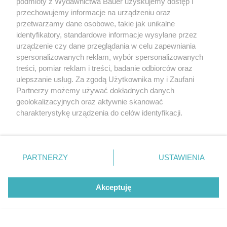
podmioty z Wydawnictwa Bauer uzyskujemy dostęp i
czemu łatwo można je dopasować do własnych
przechowujemy informacje na urządzeniu oraz
potrzeb.
przetwarzamy dane osobowe, takie jak unikalne
identyfikatory, standardowe informacje wysyłane przez
urządzenie czy dane przeglądania w celu zapewniania
spersonalizowanych reklam, wybór spersonalizowanych
treści, pomiar reklam i treści, badanie odbiorców oraz
ulepszanie usług. Za zgodą Użytkownika my i Zaufani
Partnerzy możemy używać dokładnych danych
geolokalizacyjnych oraz aktywnie skanować
charakterystykę urządzenia do celów identyfikacji.
Ponieważ cenimy Twoją prywatność, prosimy o zgodę na
korzystanie z tych technologii poprzez kliknięcie
„Akceptuję”. Zgoda jest dobrowolna i zawsze możesz ją
zmienić/wycofać klikając przycisk ustawień prywatności
PARTNERZY
USTAWIENIA
znajdujący się w lewym dolnym rogu strony
. Niektóre
rodzaje przetwarzania danych nie wymagają zgody
Akceptuję
użytkownika, ale masz prawo sprzeciwić się takiemu
Wyświetl ten post na Instagramie
W związku cenią wolność ponad wszystko.
przetwarzaniu. Preferencje będą miały zastosowanie tylko
Te znaki zodiaku potrzebują czasu dla
na tej witrynie.
siebie