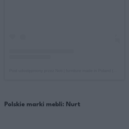
Post udostępniony przez Noti | furniture made in Poland (@noti_furniture)
Polskie marki mebli: Nurt