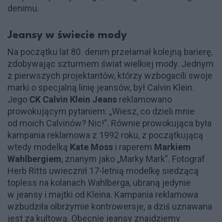
denimu.
Jeansy w świecie mody
Na początku lat 80. denim przełamał kolejną barierę,
zdobywając szturmem świat wielkiej mody. Jednym
z pierwszych projektantów, którzy wzbogacili swoje
marki o specjalną linię jeansów, był Calvin Klein.
Jego
CK Calvin Klein Jeans
reklamowano
prowokującym pytaniem: „Wiesz, co dzieli mnie
od moich Calvinów? Nic!”. Równie prowokująca była
kampania reklamowa z 1992 roku, z początkującą
wtedy modelką
Kate Moss
i raperem
Markiem
Wahlbergiem
, znanym jako „Marky Mark”. Fotograf
Herb Ritts uwiecznił 17-letnią modelkę siedzącą
topless na kolanach Wahlberga, ubraną jedynie
w jeansy i majtki od Kleina. Kampania reklamowa
wzbudziła olbrzymie kontrowersje, a dziś uznawana
jest za kultową. Obecnie jeansy znajdziemy