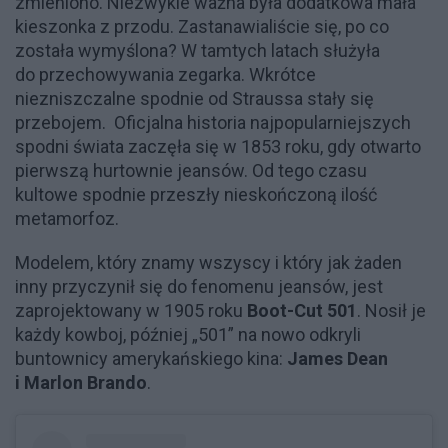
zmieniono. Niezwykle ważna była dodatkowa mała
kieszonka z przodu. Zastanawialiście się, po co
została wymyślona? W tamtych latach służyła
do przechowywania zegarka. Wkrótce
niezniszczalne spodnie od Straussa stały się
przebojem. Oficjalna historia najpopularniejszych
spodni świata zaczęła się w 1853 roku, gdy otwarto
pierwszą hurtownie jeansów. Od tego czasu
kultowe spodnie przeszły nieskończoną ilość
metamorfoz.
Modelem, który znamy wszyscy i który jak żaden
inny przyczynił się do fenomenu jeansów, jest
zaprojektowany w 1905 roku
Boot-Cut 501
. Nosił je
każdy kowboj, później „501” na nowo odkryli
buntownicy amerykańskiego kina:
James Dean
i Marlon Brando
.