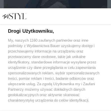
Drogi Użytkowniku,
Jak stylizować jeansy wiosną 2022 roku? 3 sposoby, które
zachwycą fashionistki
My, naszych 1160 zaufanych partnerów oraz inne
podmioty z Wydawnictwa Bauer uzyskujemy dostęp i
przechowujemy informacje na urządzeniu oraz
JOANNA ANDRZEJEWSKA-SARNOWSKA
przetwarzamy dane osobowe, takie jak unikalne
STREET STYLE
identyfikatory, standardowe informacje wysyłane przez
urządzenie czy dane przeglądania w celu zapewniania
spersonalizowanych reklam, wybór spersonalizowanych
treści, pomiar reklam i treści, badanie odbiorców oraz
ulepszanie usług. Za zgodą Użytkownika my i Zaufani
Partnerzy możemy używać dokładnych danych
geolokalizacyjnych oraz aktywnie skanować
charakterystykę urządzenia do celów identyfikacji.
Ponieważ cenimy Twoją prywatność, prosimy o zgodę na
korzystanie z tych technologii poprzez kliknięcie
KONTAKT
REKLAMA
REDAKCJA