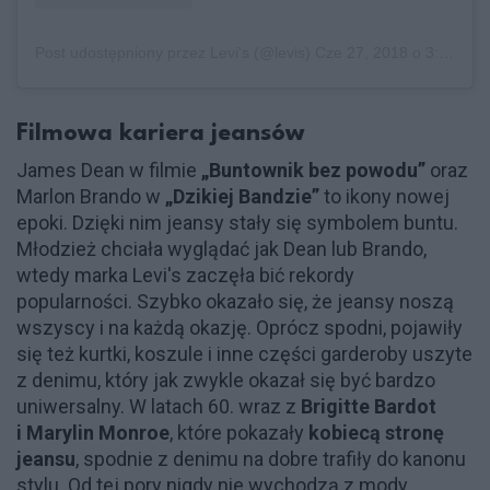
Post udostępniony przez Levi's (@levis)
Cze 27, 2018 o 3:40 PDT
Filmowa kariera jeansów
James Dean w filmie
„Buntownik bez powodu”
oraz
Marlon Brando w
„Dzikiej Bandzie”
to ikony nowej
epoki. Dzięki nim jeansy stały się symbolem buntu.
Młodzież chciała wyglądać jak Dean lub Brando,
wtedy marka Levi's zaczęła bić rekordy
popularności. Szybko okazało się, że jeansy noszą
wszyscy i na każdą okazję. Oprócz spodni, pojawiły
się też kurtki, koszule i inne części garderoby uszyte
z denimu, który jak zwykle okazał się być bardzo
uniwersalny. W latach 60. wraz z
Brigitte Bardot
i Marylin Monroe
, które pokazały
kobiecą stronę
jeansu
, spodnie z denimu na dobre trafiły do kanonu
stylu. Od tej pory nigdy nie wychodzą z mody.