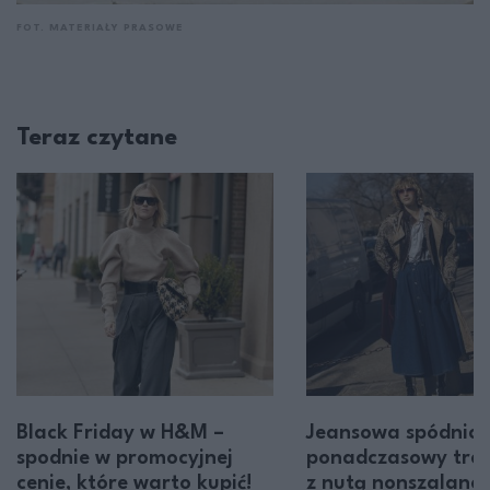
FOT. MATERIAŁY PRASOWE
Teraz czytane
Black Friday w H&M –
Jeansowa spódnica
spodnie w promocyjnej
ponadczasowy tre
cenie, które warto kupić!
z nutą nonszalancji