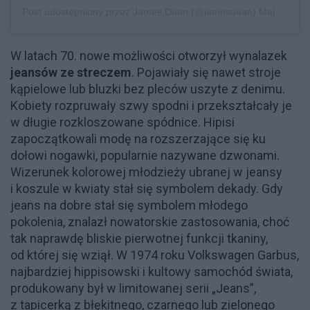
Post udostępniony przez James Dean (@jamesdean)
Maj 23, 2019 o 11:10 PDT
W latach 70. nowe możliwości otworzył wynalazek
jeansów ze streczem
. Pojawiały się nawet stroje
kąpielowe lub bluzki bez pleców uszyte z denimu.
Kobiety rozpruwały szwy spodni i przekształcały je
w długie rozkloszowane spódnice. Hipisi
zapoczątkowali modę na rozszerzające się ku
dołowi nogawki, popularnie nazywane dzwonami.
Wizerunek kolorowej młodzieży ubranej w jeansy
i koszule w kwiaty stał się symbolem dekady. Gdy
jeans na dobre stał się symbolem młodego
pokolenia, znalazł nowatorskie zastosowania, choć
tak naprawdę bliskie pierwotnej funkcji tkaniny,
od której się wziął. W 1974 roku Volkswagen Garbus,
najbardziej hippisowski i kultowy samochód świata,
produkowany był w limitowanej serii „Jeans”,
z tapicerką z błękitnego, czarnego lub zielonego