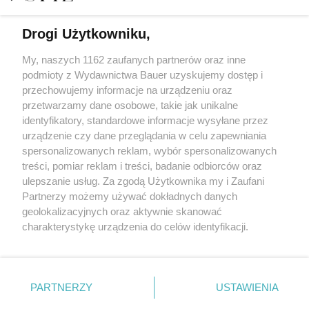
Drogi Użytkowniku,
Najpiękniejsze kampanie świąteczne 2021 roku.
Zachwycają i wzruszają!
My, naszych 1162 zaufanych partnerów oraz inne
podmioty z Wydawnictwa Bauer uzyskujemy dostęp i
przechowujemy informacje na urządzeniu oraz
MARTA ROGACEWICZ
przetwarzamy dane osobowe, takie jak unikalne
PREMIERY
identyfikatory, standardowe informacje wysyłane przez
urządzenie czy dane przeglądania w celu zapewniania
spersonalizowanych reklam, wybór spersonalizowanych
treści, pomiar reklam i treści, badanie odbiorców oraz
ulepszanie usług. Za zgodą Użytkownika my i Zaufani
Partnerzy możemy używać dokładnych danych
geolokalizacyjnych oraz aktywnie skanować
charakterystykę urządzenia do celów identyfikacji.
Ponieważ cenimy Twoją prywatność, prosimy o zgodę na
korzystanie z tych technologii poprzez kliknięcie
KONTAKT
REKLAMA
REDAKCJA
„Akceptuję”. Zgoda jest dobrowolna i zawsze możesz ją
REGULAMIN SERWISU
POLITYKA PRYWATNOŚCI
zmienić/wycofać klikając przycisk ustawień prywatności
PARTNERZY
USTAWIENIA
MAPA SERWISU
znajdujący się w lewym dolnym rogu strony
. Niektóre