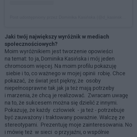
Post udostępniony przez Dominika Kasińska (@d_kasinska)
Cze 
Jaki twój największy wyróżnik w mediach
społecznościowych?
Moim wyróżnikiem jest tworzenie opowieści
na temat: to ja, Dominika Kasińska i mój jeden
chromosom więcej. Na moim profilu pokazuję
siebie i to, co ważnego w mojej opinii robię. Chce
pokazać, że świat jest piękny, że osoby
niepełnosprawne tak jak ja też mają potrzeby
i marzenia, że chcą je realizować. Zwracam uwagę
na to, że sukcesem można się dzielić z innymi.
Pokazuję, że każdy człowiek - ja też - potrzebuje
być zauważony i traktowany poważnie. Walczę ze
stereotypami. Prezentuję moje zainteresowania. No
i mówię też w sieci o przyjaźni, o wspólnie