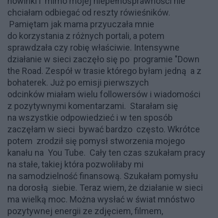
nowinki i mimo mojej niepełnosprawności nie
chciałam odbiegać od reszty rówieśników.
Pamiętam jak mama przyuczała mnie
do korzystania z różnych portali, a potem
sprawdzała czy robię właściwie. Intensywne
działanie w sieci zaczęło się po programie "Down
the Road. Zespół w trasie którego byłam jedną a z
bohaterek. Już po emisji pierwszych
odcinków miałam wielu followersów i wiadomości
z pozytywnymi komentarzami. Starałam się
na wszystkie odpowiedzieć i w ten sposób
zaczęłam w sieci bywać bardzo często. Wkrótce
potem zrodził się pomysł stworzenia mojego
kanału na You Tube. Cały ten czas szukałam pracy
na stałe, takiej która pozwoliłaby mi
na samodzielność finansową. Szukałam pomysłu
na dorosłą siebie. Teraz wiem, że działanie w sieci
ma wielką moc. Można wysłać w świat mnóstwo
pozytywnej energii ze zdjęciem, filmem,