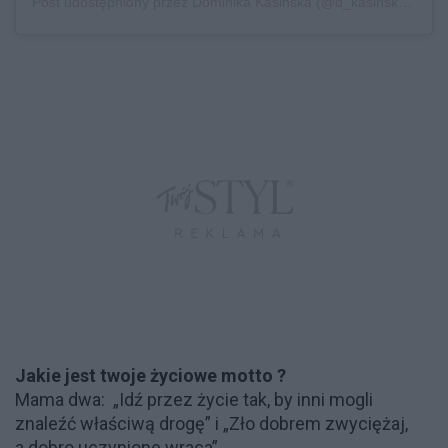
Post udostępniony przez Dominika Kasińska (@d_kasinska)
Lip 
Jakie jest twoje życiowe motto ?
Mama dwa: „Idź przez życie tak, by inni mogli
znaleźć właściwą drogę” i „Zło dobrem zwyciężaj,
a dobro uczynione wraca”.