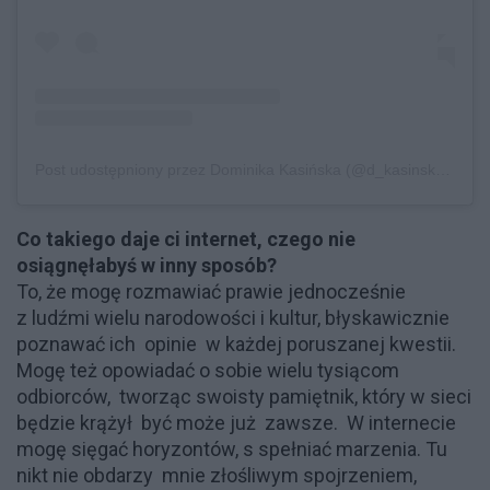
Post udostępniony przez Dominika Kasińska (@d_kasinska)
Lip 
Co takiego daje ci internet, czego nie
osiągnęłabyś w inny sposób?
To, że mogę rozmawiać prawie jednocześnie
z ludźmi wielu narodowości i kultur, błyskawicznie
poznawać ich opinie w każdej poruszanej kwestii.
Mogę też opowiadać o sobie wielu tysiącom
odbiorców, tworząc swoisty pamiętnik, który w sieci
będzie krążył być może już zawsze. W internecie
mogę sięgać horyzontów, s spełniać marzenia. Tu
nikt nie obdarzy mnie złośliwym spojrzeniem,