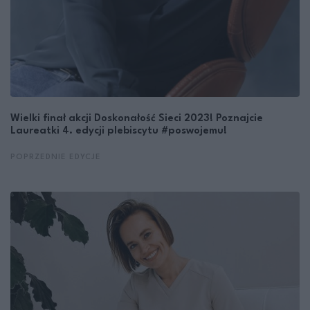
Wielki finał akcji Doskonałość Sieci 2023! Poznajcie
Laureatki 4. edycji plebiscytu #poswojemu!
POPRZEDNIE EDYCJE