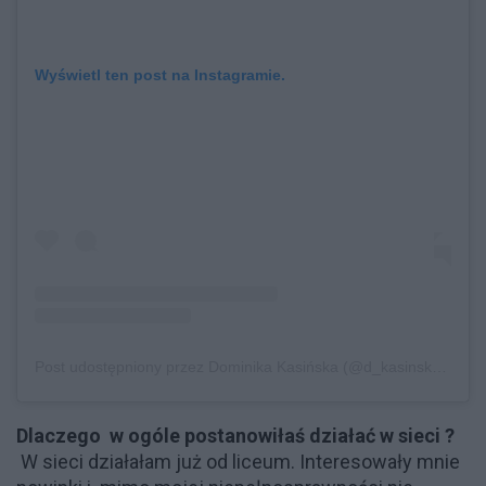
Wyświetl ten post na Instagramie.
Post udostępniony przez Dominika Kasińska (@d_kasinska)
Sie 
Dlaczego w ogóle postanowiłaś działać w sieci ?
W sieci działałam już od liceum. Interesowały mnie