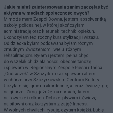
Jakie miałaś zainteresowania zanim zaczęłaś być
aktywna w mediach społecznościowych?
Mimo że mam Zespół Downa, jestem absolwentką
szkoły policealnej, w której skończyłam
administrację oraz kierunek technik opiekun.
Ukończyłam też roczny kurs stylizacji i wizażu.
Od dziecka byłam poddawana byłam różnym
żmudnym ćwiczeniom i wielu różnym
rehabilitacjom. Byłam i jestem pełna chęci
do wszelakich działalności: obecnie tańczę
i śpiewam w Regionalnym Zespole Pieśni i Tańca
„Ondraszek” w Szczyrku oraz śpiewam altem
w chórze przy Szczyrkowskim Centrum Kultury.
Uczyłam się grać na akordeonie, a teraz ćwiczę grę
na gitarze. Zimą jeżdżę na nartach, latem
na rowerze i rolkach. Dobrze pływam i ćwiczę
na siłowni oraz korzystam z zajęć fitness.
W wolnych chwilach rysuję, czytam książki. Lubię