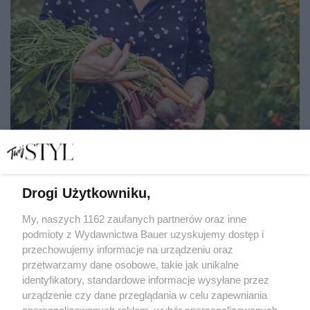
Drogi Użytkowniku,
Małgorzata Jackowska, twórczyni profilu Dietetyka Dla
Mam i Dzieci, z nominacją w akcji #poswojemu (wideo)
My, naszych 1162 zaufanych partnerów oraz inne
podmioty z Wydawnictwa Bauer uzyskujemy dostęp i
przechowujemy informacje na urządzeniu oraz
MARTA ROGACEWICZ
przetwarzamy dane osobowe, takie jak unikalne
POPRZEDNIE EDYCJE
identyfikatory, standardowe informacje wysyłane przez
urządzenie czy dane przeglądania w celu zapewniania
spersonalizowanych reklam, wybór spersonalizowanych