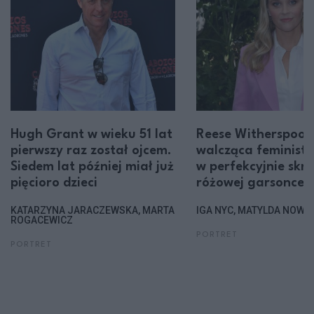
Hugh Grant w wieku 51 lat
Reese Witherspoon
pierwszy raz został ojcem.
walcząca feminist
Siedem lat później miał już
w perfekcyjnie skro
pięcioro dzieci
różowej garsonce
KATARZYNA JARACZEWSKA, MARTA
IGA NYC, MATYLDA NOWA
ROGACEWICZ
PORTRET
PORTRET