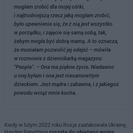
mogłam zrobić dla mojej córki,
i najtrudniejszą rzecz jaką mogłam zrobić,
było upewnienie się, że z nią jest wszystko
w porządku, i zajęcie się samą sobą, tak,
żebym mogła być dobrą mamą. A to oznacza,
że musiałam pozwolić jej odejść – mówiła
w rozmowie z dziennikarką magazynu
"People". – Ona ma piękne życie. Niedawno
u niej byłam i ona jest niesamowitym
dzieckiem. Jest mądra i zabawna, i z jakiegoś
powodu wciąż mnie kocha.
Kiedy w lutym 2022 roku Rosja zaatakowała Ukrainę,
Hayden Panettiere
ruszyła do objętego wojną