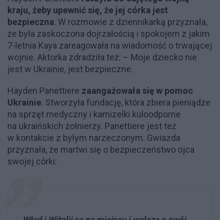
kraju, żeby upewnić się, że jej córka jest
bezpieczna
. W rozmowie z dziennikarką przyznała,
że była zaskoczona dojrzałością i spokojem z jakim
7-letnia Kaya zareagowała na wiadomość o trwającej
wojnie. Aktorka zdradziła też: – Moje dziecko nie
jest w Ukrainie, jest bezpieczne.
Hayden Panettiere
zaangażowała się w pomoc
Ukrainie
. Stworzyła fundację, która zbiera pieniądze
na sprzęt medyczny i kamizelki kuloodporne
na ukraińskich żołnierzy. Panettiere jest też
w kontakcie z byłym narzeczonym. Gwiazda
przyznała, że martwi się o bezpieczeństwo ojca
swojej córki:
Wład i Witalij są na miejscu i walczą o swój