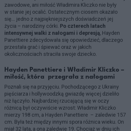
zawodowe, ani miłość Władimira Kliczko nie były
w stanie jej ocalić. Ostatecznym ciosem okazało
się... jedno z najpiękniejszych doświadczeń jej
życia – narodziny córki.
Po czterech latach
intensywnej walki z nałogami i depresją
, Hayden
Panettiere zdecydowała się opowiedzieć, dlaczego
przestała grać i śpiewać oraz w jakich
okolicznościach straciła swoje dziecko.
Hayden Panettiere i Władimir Kliczko –
miłość, która przegrała z nałogami
Poznali się na przyjęciu. Pochodzącego z Ukrainy
pięściarza i hollywoodzką gwiazdę więcej dzieliło
niż łączyło. Najbardziej rzucającą się w oczy
różnicą był oczywiście wzrost: Władimir Kliczko
mierzy 198 cm, a Hayden Panettiere – zaledwie 157
cm. Była też między innymi spora różnica wieku. On
miał 32 lata, a ona zaledwie 19. Chociaż w dniu ich