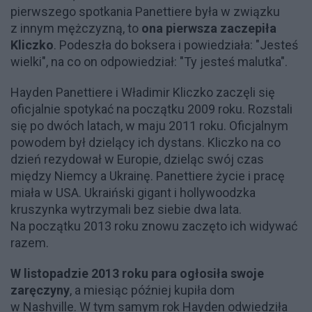
pierwszego spotkania Panettiere była w związku
z innym mężczyzną, to
ona pierwsza zaczepiła
Kliczko
. Podeszła do boksera i powiedziała: "Jesteś
wielki", na co on odpowiedział: "Ty jesteś malutka".
Hayden Panettiere i Władimir Kliczko zaczęli się
oficjalnie spotykać na początku 2009 roku. Rozstali
się po dwóch latach, w maju 2011 roku. Oficjalnym
powodem był dzielący ich dystans. Kliczko na co
dzień rezydował w Europie, dzieląc swój czas
między Niemcy a Ukrainę. Panettiere życie i pracę
miała w USA. Ukraiński gigant i hollywoodzka
kruszynka wytrzymali bez siebie dwa lata.
Na początku 2013 roku znowu zaczęto ich widywać
razem.
W listopadzie 2013 roku para ogłosiła swoje
zaręczyny
, a miesiąc później kupiła dom
w Nashville. W tym samym rok Hayden odwiedziła