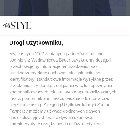
Drogi Użytkowniku,
My, naszych 1162 zaufanych partnerów oraz inne
podmioty z Wydawnictwa Bauer uzyskujemy dostęp i
Michał Koterski przyznaje, że najważniejsze osoby w jego
życiu nie czytały jego książki!
przechowujemy informacje na urządzeniu oraz
przetwarzamy dane osobowe, takie jak unikalne
WYWIAD
identyfikatory, standardowe informacje wysyłane przez
urządzenie czy dane przeglądania w celu zapewniania
spersonalizowanych reklam, wybór spersonalizowanych
treści, pomiar reklam i treści, badanie odbiorców oraz
ulepszanie usług. Za zgodą Użytkownika my i Zaufani
Partnerzy możemy używać dokładnych danych
geolokalizacyjnych oraz aktywnie skanować
charakterystykę urządzenia do celów identyfikacji.
Ponieważ cenimy Twoją prywatność, prosimy o zgodę na