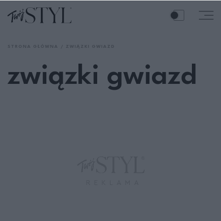
STRONA GŁÓWNA
ZWIĄZKI GWIAZD
związki gwiazd