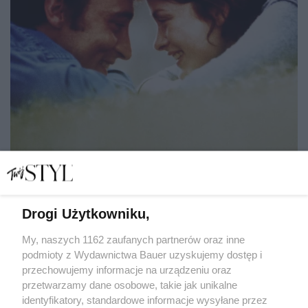
Drogi Użytkowniku,
5 rzeczy, których narcyz oczekuje od innych, ale sam
rzadko daje je w zamian
My, naszych 1162 zaufanych partnerów oraz inne
podmioty z Wydawnictwa Bauer uzyskujemy dostęp i
przechowujemy informacje na urządzeniu oraz
LENA KAMIŃSKA
przetwarzamy dane osobowe, takie jak unikalne
RELACJE
identyfikatory, standardowe informacje wysyłane przez