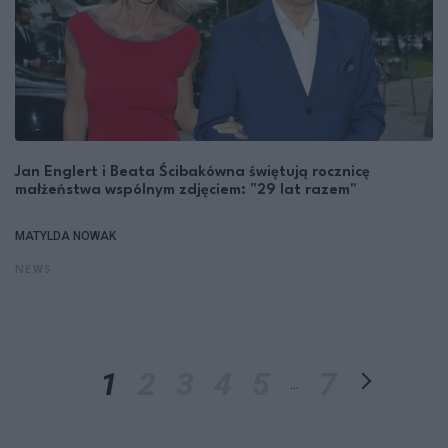
Jan Englert i Beata Ścibakówna świętują rocznicę
małżeństwa wspólnym zdjęciem: "29 lat razem"
MATYLDA NOWAK
NEWS
1
2
3
4
5
7
...