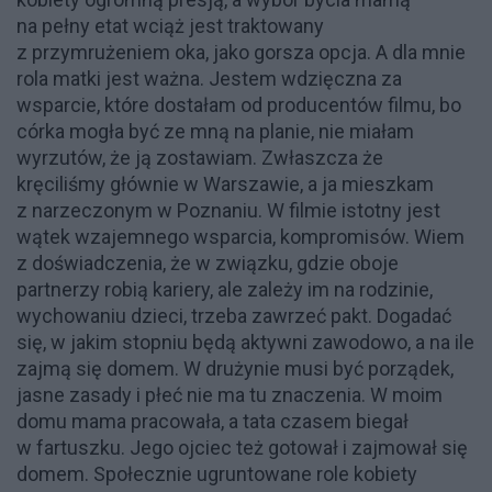
na pełny etat wciąż jest traktowany
z przymrużeniem oka, jako gorsza opcja. A dla mnie
rola matki jest ważna. Jestem wdzięczna za
wsparcie, które dostałam od producentów filmu, bo
córka mogła być ze mną na planie, nie miałam
wyrzutów, że ją zostawiam. Zwłaszcza że
kręciliśmy głównie w Warszawie, a ja mieszkam
z narzeczonym w Poznaniu. W filmie istotny jest
wątek wzajemnego wsparcia, kompromisów. Wiem
z doświadczenia, że w związku, gdzie oboje
partnerzy robią kariery, ale zależy im na rodzinie,
wychowaniu dzieci, trzeba zawrzeć pakt. Dogadać
się, w jakim stopniu będą aktywni zawodowo, a na ile
zajmą się domem. W drużynie musi być porządek,
jasne zasady i płeć nie ma tu znaczenia. W moim
domu mama pracowała, a tata czasem biegał
w fartuszku. Jego ojciec też gotował i zajmował się
domem. Społecznie ugruntowane role kobiety