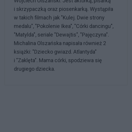
Wojciech Olszański. Jest aktorką, pisarką
i skrzypaczką oraz piosenkarką. Wystąpiła
w takich filmach jak "Kulej. Dwie strony
medalu", "Pokolenie Ikea", "Córki dancingu",
"Matylda", seriale "Dewajtis", "Pajęczyna".
Michalina Olszańska napisała również 2
książki: "Dziecko gwiazd. Atlantyda"
i "Zaklęta". Mama córki, spodziewa się
drugiego dziecka.