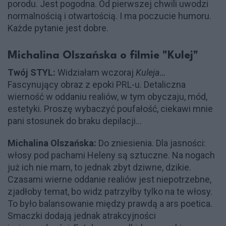
porodu. Jest pogodna. Od pierwszej chwili uwodzi
normalnością i otwartością. I ma poczucie humoru.
Każde pytanie jest dobre.
Michalina Olszańska o filmie "Kulej"
Twój STYL:
Widziałam wczoraj
Kuleja…
Fascynujący obraz z epoki PRL-u. Detaliczna
wierność w oddaniu realiów, w tym obyczaju, mód,
estetyki. Proszę wybaczyć poufałość, ciekawi mnie
pani stosunek do braku depilacji…
Michalina Olszańska:
Do zniesienia. Dla jasności:
włosy pod pachami Heleny są sztuczne. Na nogach
już ich nie mam, to jednak zbyt dziwne, dzikie.
Czasami wierne oddanie realiów jest niepotrzebne,
zjadłoby temat, bo widz patrzyłby tylko na te włosy.
To było balansowanie między prawdą a ars poetica.
Smaczki dodają jednak atrakcyjności