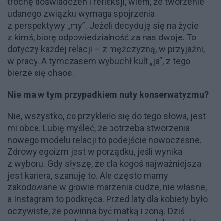
trochę doświadczeń i refleksji, wiem, że tworzenie
udanego związku wymaga spojrzenia
z perspektywy „my”. Jeżeli decyduję się na życie
z kimś, biorę odpowiedzialność za nas dwoje. To
dotyczy każdej relacji – z mężczyzną, w przyjaźni,
w pracy. A tymczasem wybuchł kult „ja”, z tego
bierze się chaos.
Nie ma w tym przypadkiem nuty konserwatyzmu?
Nie, wszystko, co przykleiło się do tego słowa, jest
mi obce. Lubię myśleć, że potrzeba stworzenia
nowego modelu relacji to podejście nowoczesne.
Zdrowy egoizm jest w porządku, jeśli wynika
z wyboru. Gdy słyszę, że dla kogoś najważniejsza
jest kariera, szanuję to. Ale często mamy
zakodowane w głowie marzenia cudze, nie własne,
a Instagram to podkręca. Przed laty dla kobiety było
oczywiste, że powinna być matką i żoną. Dziś