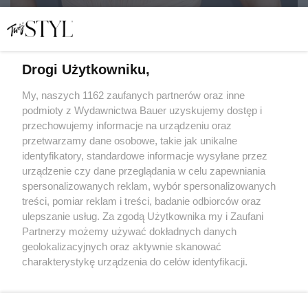
Drogi Użytkowniku,
Hayden Panettiere – była partnerka słynnego pięściarza
i brata mera Kijowa Władimira Kliczko opowiedziała
uzależnieniach, przez które straciła córkę
My, naszych 1162 zaufanych partnerów oraz inne
podmioty z Wydawnictwa Bauer uzyskujemy dostęp i
przechowujemy informacje na urządzeniu oraz
MATYLDA NOWAK
przetwarzamy dane osobowe, takie jak unikalne
NEWS
identyfikatory, standardowe informacje wysyłane przez
urządzenie czy dane przeglądania w celu zapewniania
spersonalizowanych reklam, wybór spersonalizowanych
treści, pomiar reklam i treści, badanie odbiorców oraz
ulepszanie usług. Za zgodą Użytkownika my i Zaufani
Partnerzy możemy używać dokładnych danych
geolokalizacyjnych oraz aktywnie skanować
charakterystykę urządzenia do celów identyfikacji.
Ponieważ cenimy Twoją prywatność, prosimy o zgodę na
korzystanie z tych technologii poprzez kliknięcie
KONTAKT
REKLAMA
REDAKCJA
„Akceptuję”. Zgoda jest dobrowolna i zawsze możesz ją