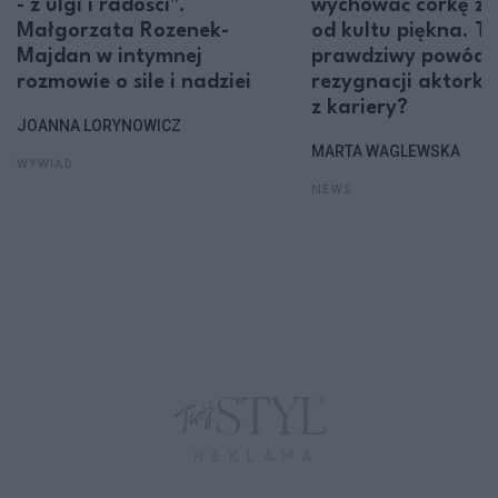
- z ulgi i radości".
wychować córkę z 
Małgorzata Rozenek-
od kultu piękna. To
Majdan w intymnej
prawdziwy powód
rozmowie o sile i nadziei
rezygnacji aktorki
z kariery?
JOANNA LORYNOWICZ
MARTA WAGLEWSKA
WYWIAD
NEWS