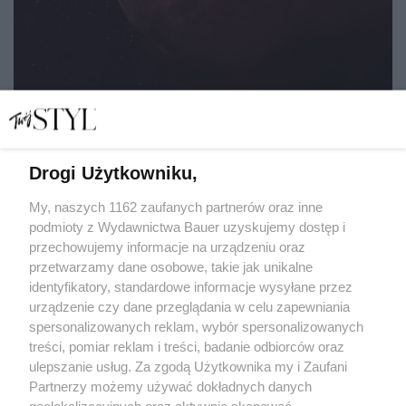
Drogi Użytkowniku,
Retrogradacja, Merkury i reszta, czyli jak cofanie się
planet ma wpływać na nasze życie
My, naszych 1162 zaufanych partnerów oraz inne
podmioty z Wydawnictwa Bauer uzyskujemy dostęp i
przechowujemy informacje na urządzeniu oraz
MATYLDA NOWAK
przetwarzamy dane osobowe, takie jak unikalne
ZODIAK
identyfikatory, standardowe informacje wysyłane przez
urządzenie czy dane przeglądania w celu zapewniania
spersonalizowanych reklam, wybór spersonalizowanych
treści, pomiar reklam i treści, badanie odbiorców oraz
ulepszanie usług. Za zgodą Użytkownika my i Zaufani
Partnerzy możemy używać dokładnych danych
geolokalizacyjnych oraz aktywnie skanować