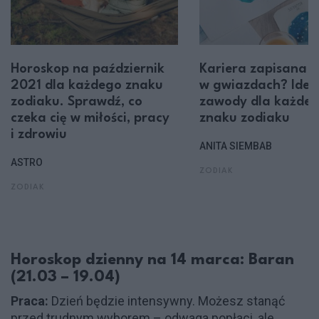
Horoskop na październik
Kariera zapisana
2021 dla każdego znaku
w gwiazdach? Idea
zodiaku. Sprawdź, co
zawody dla każde
czeka cię w miłości, pracy
znaku zodiaku
i zdrowiu
ANITA SIEMBAB
ASTRO
ZODIAK
ZODIAK
Horoskop dzienny na 14 marca: Baran
(21.03 – 19.04)
Praca:
Dzień będzie intensywny. Możesz stanąć
przed trudnym wyborem – odwaga popłaci, ale