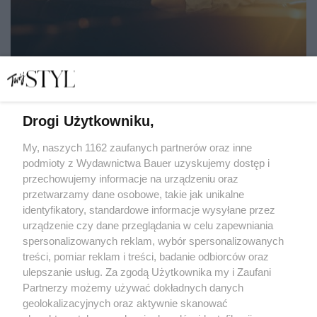
Drogi Użytkowniku,
Horoskop na listopad 2022 dla każdego znaku zodiaku!
Co czeka Cię w miłości, pracy i zdrowiu?
My, naszych 1162 zaufanych partnerów oraz inne
podmioty z Wydawnictwa Bauer uzyskujemy dostęp i
przechowujemy informacje na urządzeniu oraz
ASTRO
przetwarzamy dane osobowe, takie jak unikalne
ZODIAK
identyfikatory, standardowe informacje wysyłane przez
urządzenie czy dane przeglądania w celu zapewniania
spersonalizowanych reklam, wybór spersonalizowanych
treści, pomiar reklam i treści, badanie odbiorców oraz
ulepszanie usług. Za zgodą Użytkownika my i Zaufani
Partnerzy możemy używać dokładnych danych
geolokalizacyjnych oraz aktywnie skanować