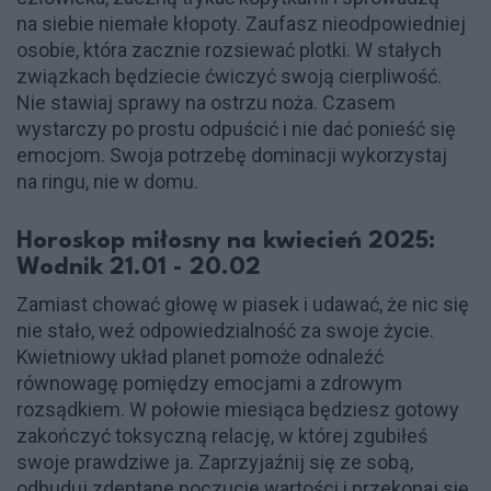
na siebie niemałe kłopoty. Zaufasz nieodpowiedniej
osobie, która zacznie rozsiewać plotki. W stałych
związkach będziecie ćwiczyć swoją cierpliwość.
Nie stawiaj sprawy na ostrzu noża. Czasem
wystarczy po prostu odpuścić i nie dać ponieść się
emocjom. Swoja potrzebę dominacji wykorzystaj
na ringu, nie w domu.
Horoskop miłosny na kwiecień 2025:
Wodnik 21.01 - 20.02
Zamiast chować głowę w piasek i udawać, że nic się
nie stało, weź odpowiedzialność za swoje życie.
Kwietniowy układ planet pomoże odnaleźć
równowagę pomiędzy emocjami a zdrowym
rozsądkiem. W połowie miesiąca będziesz gotowy
zakończyć toksyczną relację, w której zgubiłeś
swoje prawdziwe ja. Zaprzyjaźnij się ze sobą,
odbuduj zdeptane poczucie wartości i przekonaj się,