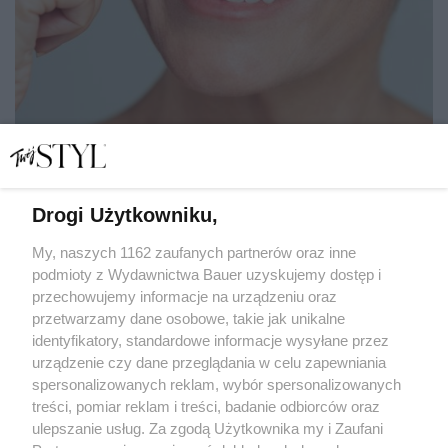
Drogi Użytkowniku,
Jak działają peptydy w kosmetykach i dlaczego
przywracają skórze młodość
My, naszych 1162 zaufanych partnerów oraz inne
podmioty z Wydawnictwa Bauer uzyskujemy dostęp i
przechowujemy informacje na urządzeniu oraz
MATYLDA NOWAK
przetwarzamy dane osobowe, takie jak unikalne
PIELĘGNACJA
identyfikatory, standardowe informacje wysyłane przez
urządzenie czy dane przeglądania w celu zapewniania
spersonalizowanych reklam, wybór spersonalizowanych
treści, pomiar reklam i treści, badanie odbiorców oraz
ulepszanie usług. Za zgodą Użytkownika my i Zaufani