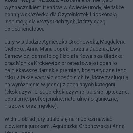
Roku Twój STYL 2023.
Pozostaje on nie tylko
wyznacznikiem trendów w świecie urody, ale także
cenną wskazówką dla Czytelniczek i doskonałą
inspiracją dla wszystkich tych, którzy dążą
do doskonałości.
Jury w składzi
e Agnieszka Grochowska, Magdalena
Cielecka, Anna Maria Jopek, Urszula Dudziak, Ewa
Sarnowicz, dermatolog Elżbieta Kowalska-Olędzka
oraz Monika Krokiewicz
przetestowało i oceniło
najciekawsze damskie premiery kosmetyczne tego
roku, a także wybrało sposób nich te, które zasługują
na wyróżnienie w jednej z ocenianych kategorii
(ekskluzywne, superekskluzywne, polskie, apteczne,
popularne, profesjonalne, naturalne i organiczne,
niszowe oraz męskie).
W dniu obrad jury udało się nam porozmawiać
z dwiema jurorkami, Agnieszką Grochowską i Anną