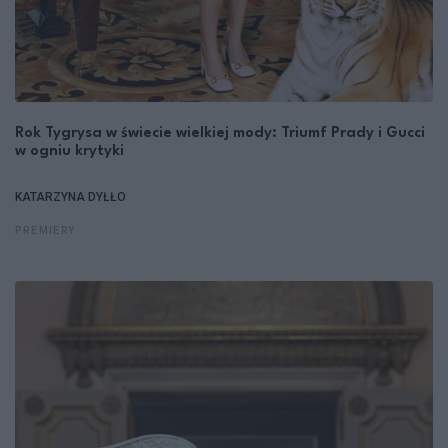
Rok Tygrysa w świecie wielkiej mody: Triumf Prady i Gucci
w ogniu krytyki
KATARZYNA DYŁŁO
PREMIERY