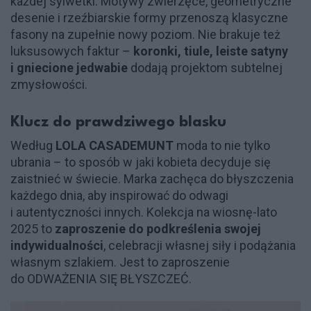
każdej sylwetki. Motywy zwierzęce, geometryczne
desenie i rzeźbiarskie formy przenoszą klasyczne
fasony na zupełnie nowy poziom. Nie brakuje też
luksusowych faktur –
koronki, tiule, leiste satyny
i gniecione jedwabie
dodają projektom subtelnej
zmysłowości.
Klucz do prawdziwego blasku
Według
LOLA CASADEMUNT
moda to nie tylko
ubrania – to sposób w jaki kobieta decyduje się
zaistnieć w świecie. Marka zachęca do błyszczenia
każdego dnia, aby inspirować do odwagi
i autentyczności innych. Kolekcja na wiosnę-lato
2025 to
zaproszenie do podkreślenia swojej
indywidualności
, celebracji własnej siły i podążania
własnym szlakiem. Jest to zaproszenie
do ODWAŻENIA SIĘ BŁYSZCZEĆ.