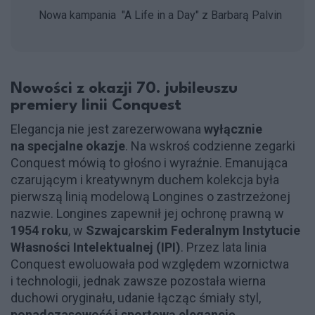
Nowa kampania "A Life in a Day" z Barbarą Palvin
Nowości z okazji 70. jubileuszu
premiery linii Conquest
Elegancja nie jest zarezerwowana
wyłącznie
na specjalne okazje
. Na wskroś codzienne zegarki
Conquest mówią to głośno i wyraźnie. Emanująca
czarującym i kreatywnym duchem kolekcja była
pierwszą linią modelową Longines o zastrzeżonej
nazwie. Longines zapewnił jej ochronę prawną w
1954 roku
, w
Szwajcarskim Federalnym Instytucie
Własności Intelektualnej (IPI)
. Przez lata linia
Conquest ewoluowała pod względem wzornictwa
i technologii, jednak zawsze pozostała wierna
duchowi oryginału, udanie łącząc śmiały styl,
ponadczasowość i sportową elegancję
.