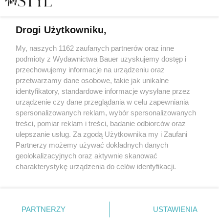
Drogi Użytkowniku,
Najpiękniejsze kampanie świąteczne 2021 roku.
Zachwycają i wzruszają!
My, naszych 1162 zaufanych partnerów oraz inne
podmioty z Wydawnictwa Bauer uzyskujemy dostęp i
przechowujemy informacje na urządzeniu oraz
MARTA ROGACEWICZ
przetwarzamy dane osobowe, takie jak unikalne
PREMIERY
identyfikatory, standardowe informacje wysyłane przez
urządzenie czy dane przeglądania w celu zapewniania
spersonalizowanych reklam, wybór spersonalizowanych
treści, pomiar reklam i treści, badanie odbiorców oraz
ulepszanie usług. Za zgodą Użytkownika my i Zaufani
Partnerzy możemy używać dokładnych danych
geolokalizacyjnych oraz aktywnie skanować
charakterystykę urządzenia do celów identyfikacji.
Ponieważ cenimy Twoją prywatność, prosimy o zgodę na
korzystanie z tych technologii poprzez kliknięcie
KONTAKT
REKLAMA
REDAKCJA
„Akceptuję”. Zgoda jest dobrowolna i zawsze możesz ją
REGULAMIN SERWISU
POLITYKA PRYWATNOŚCI
zmienić/wycofać klikając przycisk ustawień prywatności
PARTNERZY
USTAWIENIA
MAPA SERWISU