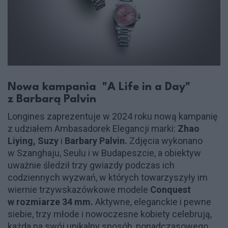
Nowa kampania "A Life in a Day"
z Barbarą Palvin
Longines zaprezentuje w 2024 roku nową kampanię
z udziałem Ambasadorek Elegancji marki:
Zhao
Liying, Suzy
i
Barbary Palvin.
Zdjęcia wykonano
w Szanghaju, Seulu i w Budapeszcie, a obiektyw
uważnie śledził trzy gwiazdy podczas ich
codziennych wyzwań, w których towarzyszyły im
wiernie trzywskazówkowe modele
Conquest
w rozmiarze 34 mm.
Aktywne, eleganckie i pewne
siebie, trzy młode i nowoczesne kobiety celebrują,
każda na swój unikalny sposób, ponadczasowego