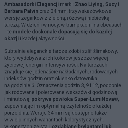
Ambasadorki Elegancji
marki:
Zhao Liying, Suzy
i
Barbara Palvin
oraz 34 mm, trzywskazówkowe
wersje zegarków z zieloną, różową i niebieską
tarczą. W dzień i w nocy, w trampkach i na obcasach
- te
modele doskonale dopasują się do każdej
okazji
i każdej aktywności.
Subtelnie eleganckie tarcze zdobi szlif ślimakowy,
który wydobywa z ich kolorów jeszcze więcej
życiowej energii i intensywności. Na tarczach
znajduje się jedenaście nakładanych, rodowanych
indeksów godzin oraz okienko datownika
na godzinie 6. Oznaczenia godzin 3, 9 i 12, podobnie
jak rodowane i polerowane wskazówki godzinową
i minutową,
pokrywa powłoka Super-LumiNova®
,
zapewniając im optymalną czytelność o każdej
porze dnia. Wersje 34 mm są dostępne także
w wielu innych wariantach kolorystycznych,
w kopertach ze stali,
ozdabiane brylantami lub