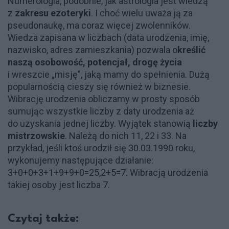
Numerologia, podobnie, jak astrologia jest wiedzą
z
zakresu ezoteryki
. I choć wielu uważa ją za
pseudonaukę, ma coraz więcej zwolenników.
Wiedza zapisana w liczbach (data urodzenia, imię,
nazwisko, adres zamieszkania) pozwala o
kreślić
naszą osobowość, potencjał, drogę życia
i wreszcie „misję”, jaką mamy do spełnienia. Dużą
popularnością cieszy się również w biznesie.
Wibrację urodzenia obliczamy w prosty sposób
sumując wszystkie liczby z daty urodzenia aż
do uzyskania jednej liczby. Wyjątek stanowią
liczby
mistrzowskie
. Należą do nich 11, 22 i 33. Na
przykład, jeśli ktoś urodził się 30.03.1990 roku,
wykonujemy następujące działanie:
3+0+0+3+1+9+9+0=25,2+5=7. Wibracją urodzenia
takiej osoby jest liczba 7.
Czytaj także: