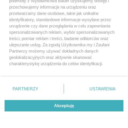
podmioty z Wydawnictwa Bauer uzyskujemy dostęp i
przechowujemy informacje na urządzeniu oraz
przetwarzamy dane osobowe, takie jak unikalne
identyfikatory, standardowe informacje wysyłane przez
urządzenie czy dane przeglądania w celu zapewniania
spersonalizowanych reklam, wybór spersonalizowanych
treści, pomiar reklam i treści, badanie odbiorców oraz
ulepszanie usług. Za zgodą Użytkownika my i Zaufani
Partnerzy możemy używać dokładnych danych
geolokalizacyjnych oraz aktywnie skanować
charakterystykę urządzenia do celów identyfikacji.
Ponieważ cenimy Twoją prywatność, prosimy o zgodę na
korzystanie z tych technologii poprzez kliknięcie
„Akceptuję”. Zgoda jest dobrowolna i zawsze możesz ją
zmienić/wycofać klikając przycisk ustawień prywatności
PARTNERZY
USTAWIENIA
znajdujący się w lewym dolnym rogu strony
. Niektóre
rodzaje przetwarzania danych nie wymagają zgody
Akceptuję
użytkownika, ale masz prawo sprzeciwić się takiemu
W związku cenią wolność ponad wszystko.
przetwarzaniu. Preferencje będą miały zastosowanie tylko
Te znaki zodiaku potrzebują czasu dla
na tej witrynie.
siebie