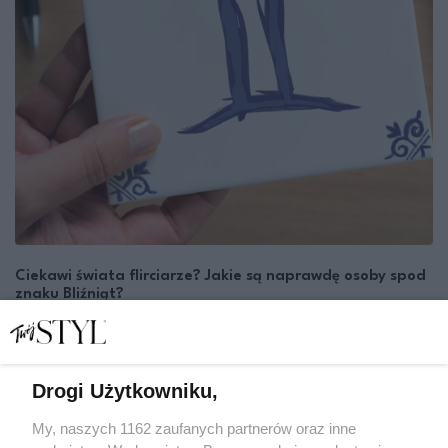
Ciekawi świata flirciarze? Jakie są naprawdę osoby spod
znaku Bliźniąt?
ASTRO
ZODIAK
Drogi Użytkowniku,
My, naszych 1162 zaufanych partnerów oraz inne