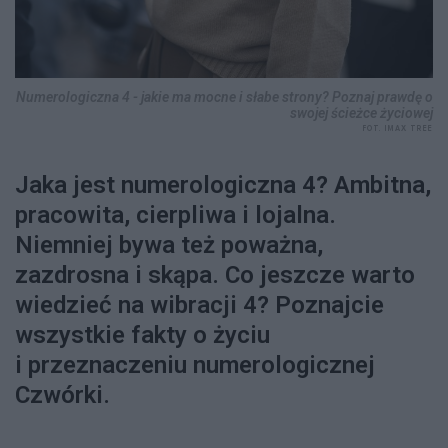
Numerologiczna 4 - jakie ma mocne i słabe strony? Poznaj prawdę o
swojej ścieżce życiowej
FOT. IMAX TREE
Jaka jest numerologiczna 4? Ambitna,
pracowita, cierpliwa i lojalna.
Niemniej bywa też poważna,
zazdrosna i skąpa. Co jeszcze warto
wiedzieć na wibracji 4? Poznajcie
wszystkie fakty o życiu
i przeznaczeniu numerologicznej
Czwórki.