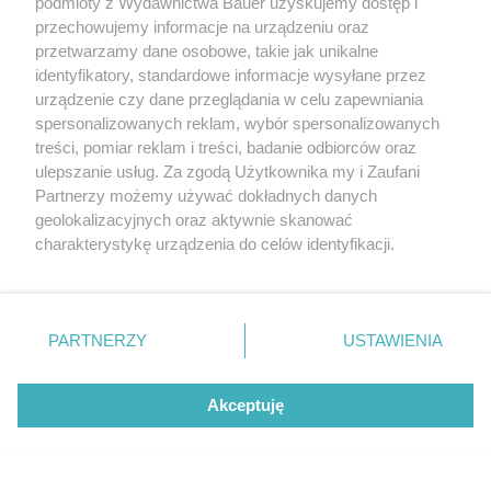
podmioty z Wydawnictwa Bauer uzyskujemy dostęp i
twojstyl.pl testują i polecają
przechowujemy informacje na urządzeniu oraz
przetwarzamy dane osobowe, takie jak unikalne
MARIA DĄBROWSKA
MATYLDA NOWAK
identyfikatory, standardowe informacje wysyłane przez
urządzenie czy dane przeglądania w celu zapewniania
PIELĘGNACJA
spersonalizowanych reklam, wybór spersonalizowanych
treści, pomiar reklam i treści, badanie odbiorców oraz
ulepszanie usług. Za zgodą Użytkownika my i Zaufani
Partnerzy możemy używać dokładnych danych
geolokalizacyjnych oraz aktywnie skanować
charakterystykę urządzenia do celów identyfikacji.
Ponieważ cenimy Twoją prywatność, prosimy o zgodę na
korzystanie z tych technologii poprzez kliknięcie
„Akceptuję”. Zgoda jest dobrowolna i zawsze możesz ją
zmienić/wycofać klikając przycisk ustawień prywatności
PARTNERZY
USTAWIENIA
znajdujący się w lewym dolnym rogu strony
. Niektóre
rodzaje przetwarzania danych nie wymagają zgody
Akceptuję
użytkownika, ale masz prawo sprzeciwić się takiemu
Blonzer to nowy trend w makijażu. Miks
przetwarzaniu. Preferencje będą miały zastosowanie tylko
tych dwóch kosmetyków daje piękny efekt
na tej witrynie.