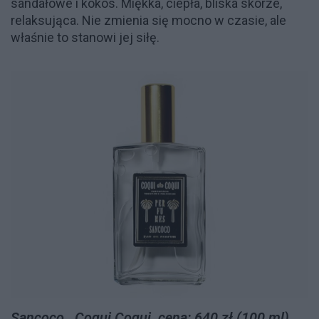
sandałowe i kokos. Miękka, ciepła, bliska skórze,
relaksująca. Nie zmienia się mocno w czasie, ale
właśnie to stanowi jej siłę.
Sancoco, Coqui Coqui, cena: 640 zł (100 ml)